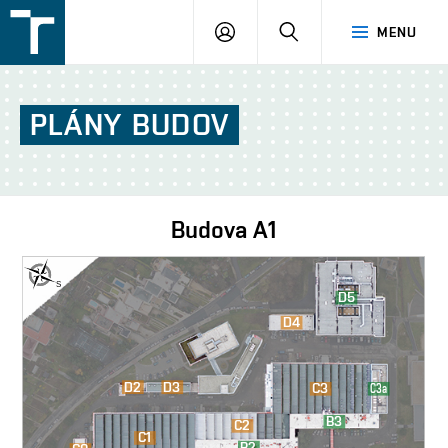
FSI
PŘIHLÁŠENÍ
HLEDAT
MENU
VUT
v
Brně
PLÁNY
BUDOV
Budova
A1