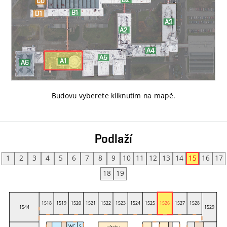
Budovu vyberete kliknutím na mapě
.
Podlaží
1
2
3
4
5
6
7
8
9
10
11
12
13
14
15
16
17
18
19