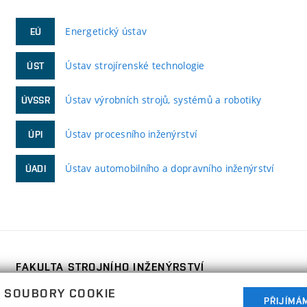
Energetický ústav
EÚ
Ústav strojírenské technologie
ÚST
Ústav výrobních strojů, systémů a robotiky
ÚVSSR
Ústav procesního inženýrství
ÚPI
Ústav automobilního a dopravního inženýrství
ÚADI
FAKULTA STROJNÍHO INŽENÝRSTVÍ
VYSOKÉ UČENÍ TECHNICKÉ V BRNĚ
 SOUBORY COOKIE
Technická 2896/2
PŘIJÍMÁ
www.fme.vutbr.cz