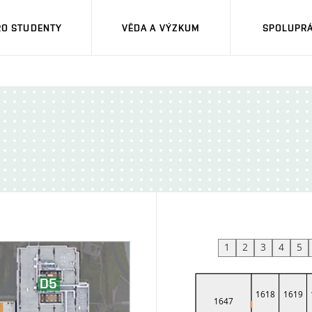
RO STUDENTY
VĚDA A VÝZKUM
SPOLUPRÁ
1
2
3
4
5