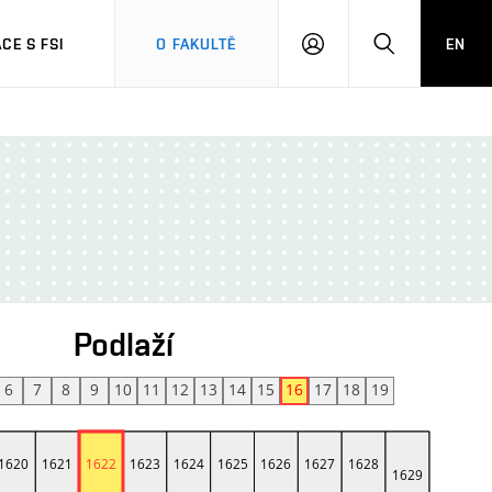
CE S FSI
O FAKULTĚ
EN
PŘIHLÁŠENÍ
HLEDAT
Podlaží
6
7
8
9
10
11
12
13
14
15
16
17
18
19