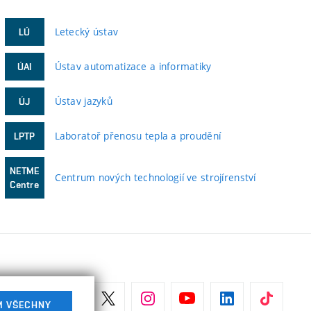
Letecký ústav
LÚ
Ústav automatizace a informatiky
ÚAI
Ústav jazyků
ÚJ
Laboratoř přenosu tepla a proudění
LPTP
NETME
Centrum nových technologií ve strojírenství
Centre
M VŠECHNY