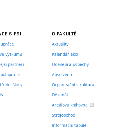
CE S FSI
O FAKULTĚ
lupráce
Aktuality
 ve výzkumu
Kalendář akcí
jší partneři
Ocenění a úspěchy
spolupráce
Absolventi
třední školy
Organizační struktura
ty
Děkanát
Areálová knihovna
Strojobchod
Informační tabule