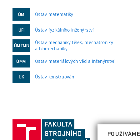
Ústav matematiky
ÚM
Ústav fyzikálního inženýrství
ÚFI
Ústav mechaniky těles, mechatroniky
ÚMTMB
a biomechaniky
Ústav materiálových věd a inženýrství
ÚMVI
Ústav konstruování
ÚK
Fakulta
strojního
POUŽÍVÁME
inženýrství,