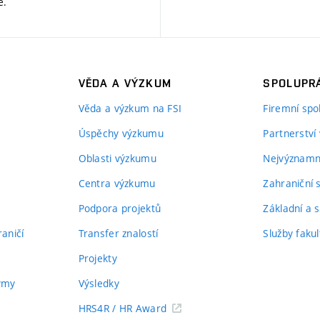
ě
.
VĚDA A VÝZKUM
SPOLUPRÁ
Věda a výzkum na FSI
Firemní spo
Úspěchy výzkumu
Partnerství
Oblasti výzkumu
Nejvýznamně
Centra výzkumu
Zahraniční 
Podpora projektů
Základní a s
aničí
Transfer znalostí
Služby fakul
Projekty
týmy
Výsledky
HRS4R / HR Award