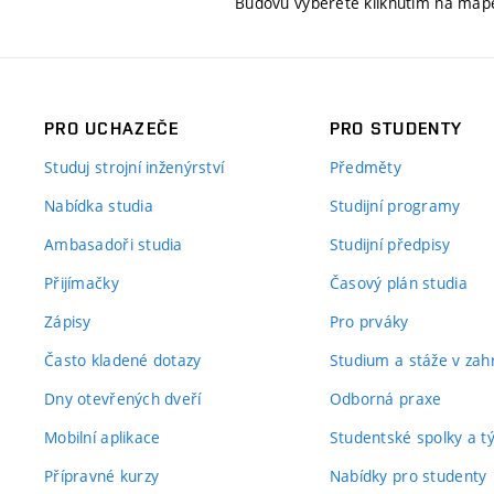
Budovu vyberete kliknutím na map
PRO UCHAZEČE
PRO STUDENTY
Studuj strojní inženýrství
Předměty
Nabídka studia
Studijní programy
Ambasadoři studia
Studijní předpisy
Přijímačky
Časový plán studia
Zápisy
Pro prváky
Často kladené dotazy
Studium a stáže v zahr
Dny otevřených dveří
Odborná praxe
Mobilní aplikace
Studentské spolky a 
Přípravné kurzy
Nabídky pro studenty