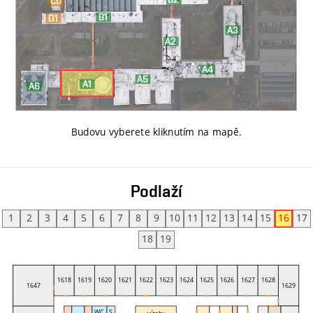
Budovu vyberete kliknutím na mapě
.
Podlaží
1
2
3
4
5
6
7
8
9
10
11
12
13
14
15
16
17
18
19