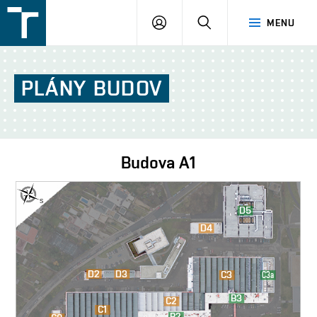
FSI
PŘIHLÁŠENÍ
HLEDAT
MENU
VUT
v
Brně
PLÁNY
BUDOV
Budova
A1