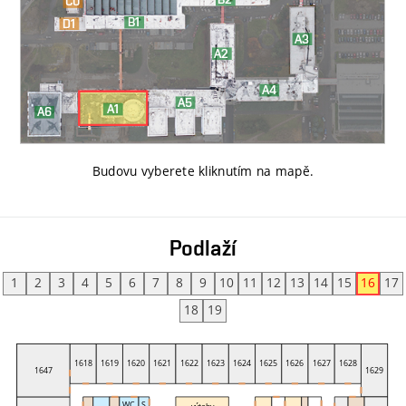
Budovu vyberete kliknutím na mapě
.
Podlaží
1
2
3
4
5
6
7
8
9
10
11
12
13
14
15
16
17
18
19