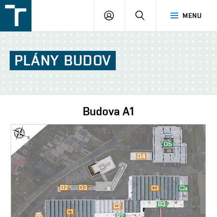
FSI
PŘIHLÁŠENÍ
HLEDAT
MENU
VUT
v
Brně
PLÁNY
BUDOV
Budova
A1