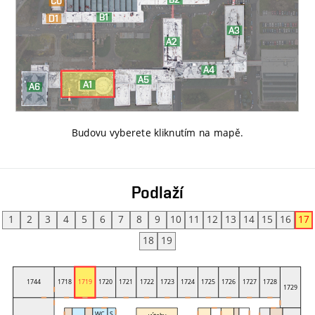
Budovu vyberete kliknutím na mapě
.
Podlaží
1
2
3
4
5
6
7
8
9
10
11
12
13
14
15
16
17
18
19