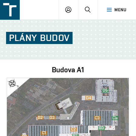
FSI
PŘIHLÁŠENÍ
HLEDAT
MENU
VUT
v
Brně
PLÁNY
BUDOV
Budova
A1