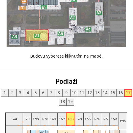
Budovu vyberete kliknutím na mapě
.
Podlaží
1
2
3
4
5
6
7
8
9
10
11
12
13
14
15
16
17
18
19