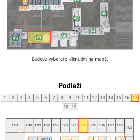
Budovu vyberete kliknutím na mapě
.
Podlaží
1
2
3
4
5
6
7
8
9
10
11
12
13
14
15
16
17
18
19