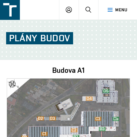
FSI
PŘIHLÁŠENÍ
HLEDAT
MENU
VUT
v
Brně
PLÁNY
BUDOV
Budova
A1