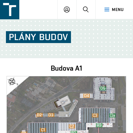
FSI
PŘIHLÁŠENÍ
HLEDAT
MENU
VUT
v
Brně
PLÁNY
BUDOV
Budova
A1