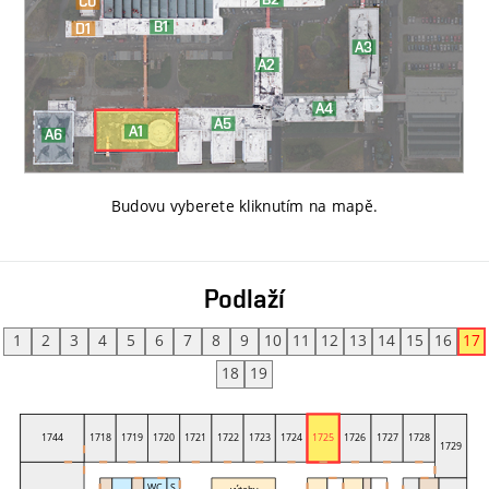
Budovu vyberete kliknutím na mapě
.
Podlaží
1
2
3
4
5
6
7
8
9
10
11
12
13
14
15
16
17
18
19