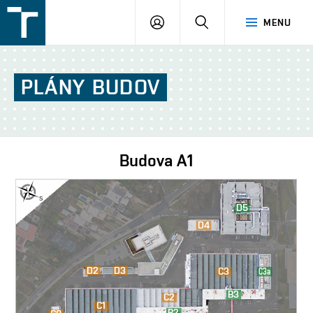
FSI
PŘIHLÁŠENÍ
HLEDAT
MENU
VUT
v
Brně
PLÁNY
BUDOV
Budova
A1