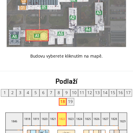
Budovu vyberete kliknutím na mapě
.
Podlaží
1
2
3
4
5
6
7
8
9
10
11
12
13
14
15
16
17
18
19