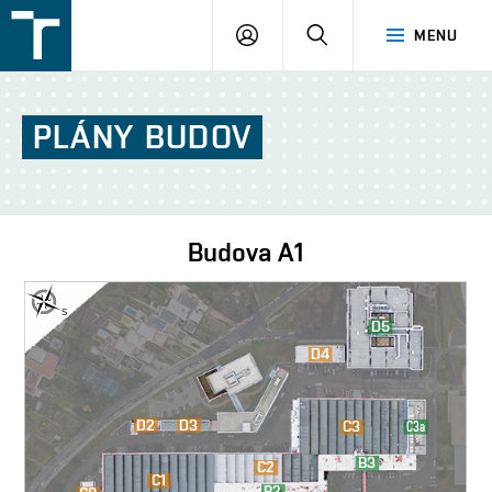
FSI
PŘIHLÁŠENÍ
HLEDAT
MENU
VUT
v
Brně
PLÁNY
BUDOV
Budova
A1