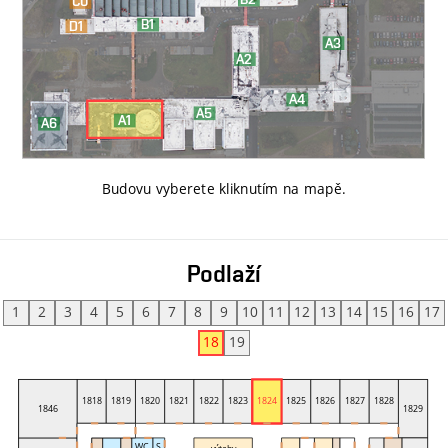
Budovu vyberete kliknutím na mapě
.
Podlaží
1
2
3
4
5
6
7
8
9
10
11
12
13
14
15
16
17
18
19