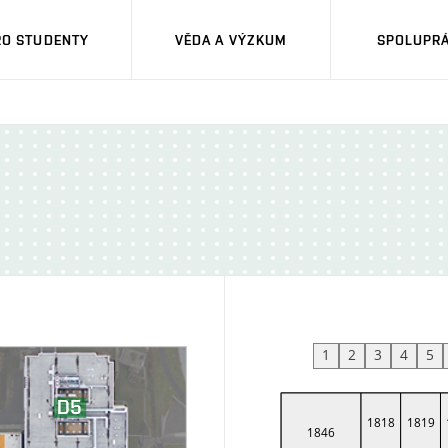
RO STUDENTY
VĚDA A VÝZKUM
SPOLUPRÁ
1
2
3
4
5