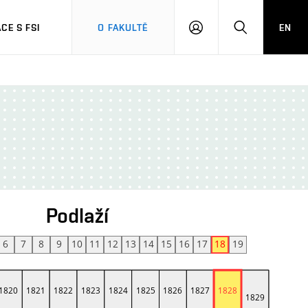
CE S FSI
O FAKULTĚ
EN
PŘIHLÁŠENÍ
HLEDAT
Podlaží
6
7
8
9
10
11
12
13
14
15
16
17
18
19