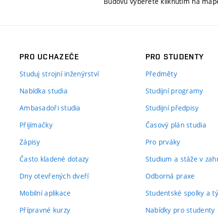
Budovu vyberete kliknutím na map
PRO UCHAZEČE
PRO STUDENTY
Studuj strojní inženýrství
Předměty
Nabídka studia
Studijní programy
Ambasadoři studia
Studijní předpisy
Přijímačky
Časový plán studia
Zápisy
Pro prváky
Často kladené dotazy
Studium a stáže v zahr
Dny otevřených dveří
Odborná praxe
Mobilní aplikace
Studentské spolky a 
Přípravné kurzy
Nabídky pro studenty