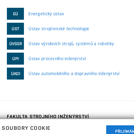
Energetický ústav
EÚ
Ústav strojírenské technologie
ÚST
Ústav výrobních strojů, systémů a robotiky
ÚVSSR
Ústav procesního inženýrství
ÚPI
Ústav automobilního a dopravního inženýrství
ÚADI
FAKULTA STROJNÍHO INŽENÝRSTVÍ
VYSOKÉ UČENÍ TECHNICKÉ V BRNĚ
 SOUBORY COOKIE
Technická 2896/2
PŘIJÍMÁ
www.fme.vutbr.cz