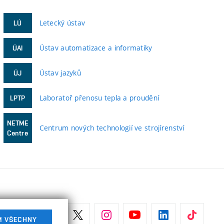
Letecký ústav
LÚ
Ústav automatizace a informatiky
ÚAI
Ústav jazyků
ÚJ
Laboratoř přenosu tepla a proudění
LPTP
NETME
Centrum nových technologií ve strojírenství
Centre
M VŠECHNY