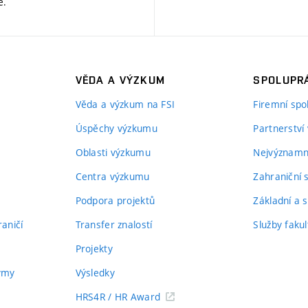
ě
.
VĚDA A VÝZKUM
SPOLUPRÁ
Věda a výzkum na FSI
Firemní spo
Úspěchy výzkumu
Partnerství
Oblasti výzkumu
Nejvýznamně
Centra výzkumu
Zahraniční 
Podpora projektů
Základní a s
aničí
Transfer znalostí
Služby fakul
Projekty
týmy
Výsledky
HRS4R / HR Award