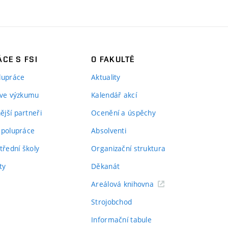
CE S FSI
O FAKULTĚ
lupráce
Aktuality
 ve výzkumu
Kalendář akcí
jší partneři
Ocenění a úspěchy
spolupráce
Absolventi
třední školy
Organizační struktura
ty
Děkanát
Areálová knihovna
Strojobchod
Informační tabule