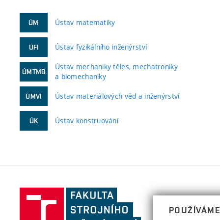
Ústav matematiky
ÚM
Ústav fyzikálního inženýrství
ÚFI
Ústav mechaniky těles, mechatroniky
ÚMTMB
a biomechaniky
Ústav materiálových věd a inženýrství
ÚMVI
Ústav konstruování
ÚK
Fakulta
strojního
POUŽÍVÁME
inženýrství,