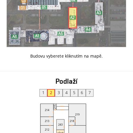
Budovu vyberete kliknutím na mapě
.
Podlaží
1
2
3
4
5
6
7