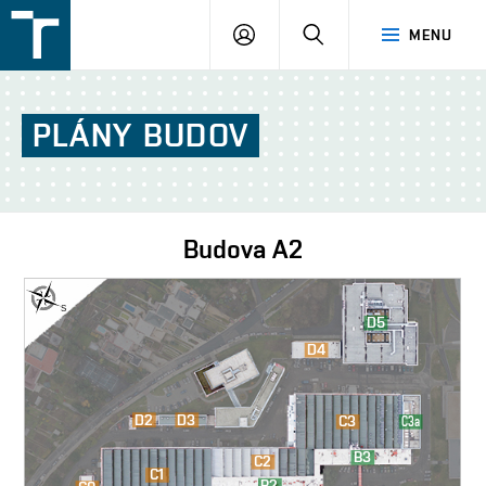
FSI
PŘIHLÁŠENÍ
HLEDAT
MENU
VUT
v
Brně
PLÁNY
BUDOV
Budova
A2