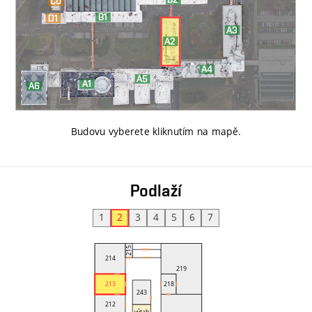
Budovu vyberete kliknutím na mapě
.
Podlaží
1
2
3
4
5
6
7