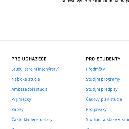
Budovu vyberete kliknutím na map
PRO UCHAZEČE
PRO STUDENTY
Studuj strojní inženýrství
Předměty
Nabídka studia
Studijní programy
Ambasadoři studia
Studijní předpisy
Přijímačky
Časový plán studia
Zápisy
Pro prváky
Často kladené dotazy
Studium a stáže v zahr