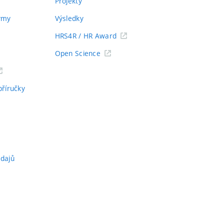
Projekty
týmy
Výsledky
HRS4R / HR Award
Open Science
příručky
údajů