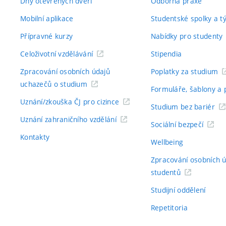
Dny otevřených dveří
Odborná praxe
Mobilní aplikace
Studentské spolky a 
Přípravné kurzy
Nabídky pro studenty
Celoživotní vzdělávání
Stipendia
Zpracování osobních údajů
Poplatky za studium
uchazečů o studium
Formuláře, šablony a 
Uznání/zkouška ČJ pro cizince
Studium bez bariér
Uznání zahraničního vzdělání
Sociální bezpečí
Kontakty
Wellbeing
Zpracování osobních 
studentů
Studijní oddělení
Repetitoria