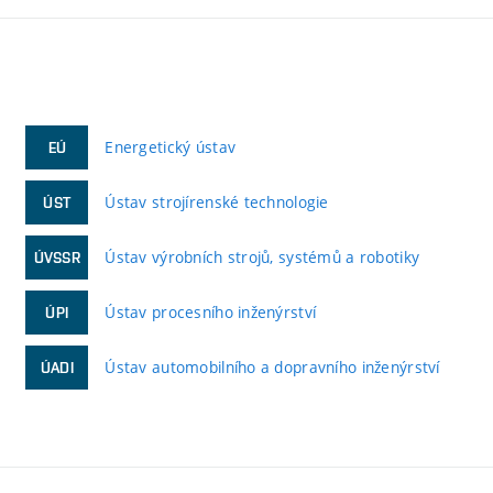
Energetický ústav
EÚ
Ústav strojírenské technologie
ÚST
Ústav výrobních strojů, systémů a robotiky
ÚVSSR
Ústav procesního inženýrství
ÚPI
Ústav automobilního a dopravního inženýrství
ÚADI