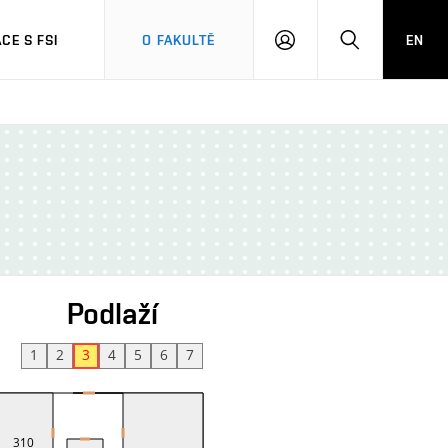
CE S FSI
O FAKULTĚ
EN
PŘIHLÁŠENÍ
HLEDAT
Podlaží
1
2
3
4
5
6
7