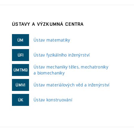
ÚSTAVY A VÝZKUMNÁ CENTRA
Ústav matematiky
ÚM
Ústav fyzikálního inženýrství
ÚFI
Ústav mechaniky těles, mechatroniky
ÚMTMB
a biomechaniky
Ústav materiálových věd a inženýrství
ÚMVI
Ústav konstruování
ÚK