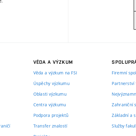
ě
.
VĚDA A VÝZKUM
SPOLUPRÁ
Věda a výzkum na FSI
Firemní spo
Úspěchy výzkumu
Partnerství
Oblasti výzkumu
Nejvýznamně
Centra výzkumu
Zahraniční 
Podpora projektů
Základní a s
aničí
Transfer znalostí
Služby fakul