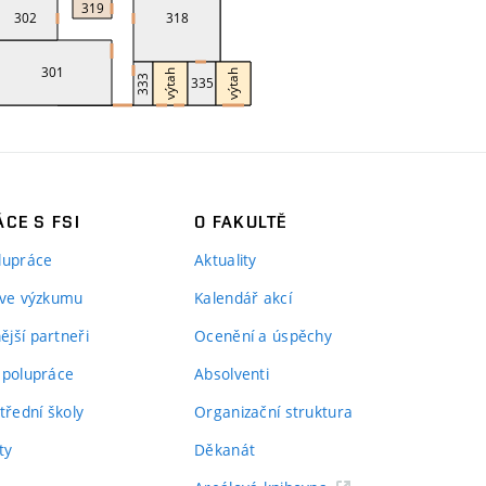
CE S FSI
O FAKULTĚ
lupráce
Aktuality
 ve výzkumu
Kalendář akcí
jší partneři
Ocenění a úspěchy
spolupráce
Absolventi
třední školy
Organizační struktura
ty
Děkanát