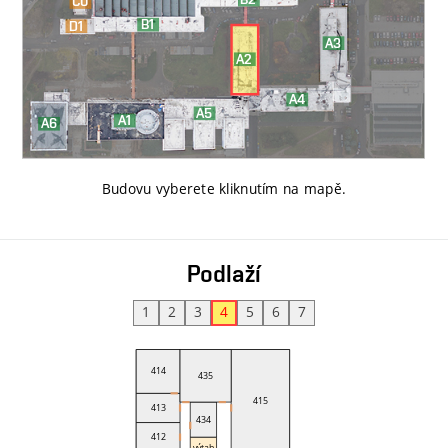
Budovu vyberete kliknutím na mapě
.
Podlaží
1
2
3
4
5
6
7