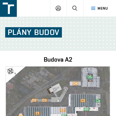
FSI
PŘIHLÁŠENÍ
HLEDAT
MENU
VUT
v
Brně
PLÁNY
BUDOV
Budova
A2