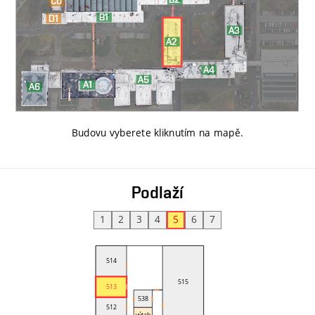
Budovu vyberete kliknutím na mapě
.
Podlaží
1
2
3
4
5
6
7