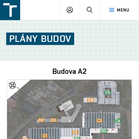
FSI
PŘIHLÁŠENÍ
HLEDAT
MENU
VUT
v
Brně
PLÁNY
BUDOV
Budova
A2