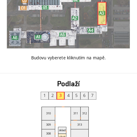
Budovu vyberete kliknutím na mapě
.
Podlaží
1
2
3
4
5
6
7