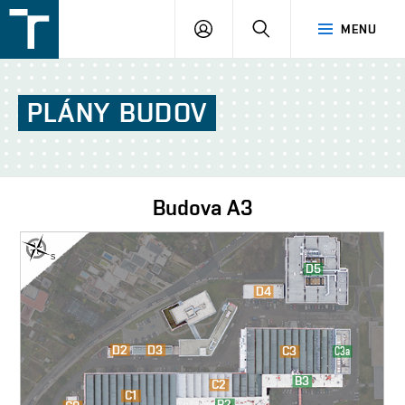
FSI
PŘIHLÁŠENÍ
HLEDAT
MENU
VUT
v
Brně
PLÁNY
BUDOV
Budova
A3