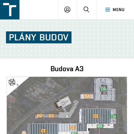
FSI
PŘIHLÁŠENÍ
HLEDAT
MENU
VUT
v
Brně
PLÁNY
BUDOV
Budova
A3