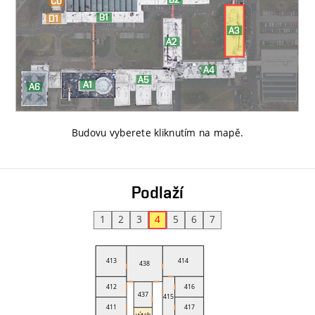
Budovu vyberete kliknutím na mapě
.
Podlaží
1
2
3
4
5
6
7