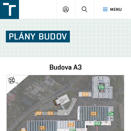
FSI
PŘIHLÁŠENÍ
HLEDAT
MENU
VUT
v
Brně
PLÁNY
BUDOV
Budova
A3