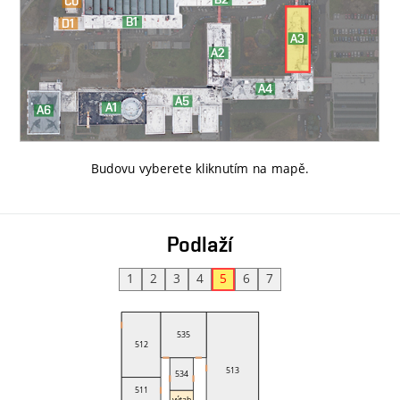
Budovu vyberete kliknutím na mapě
.
Podlaží
1
2
3
4
5
6
7