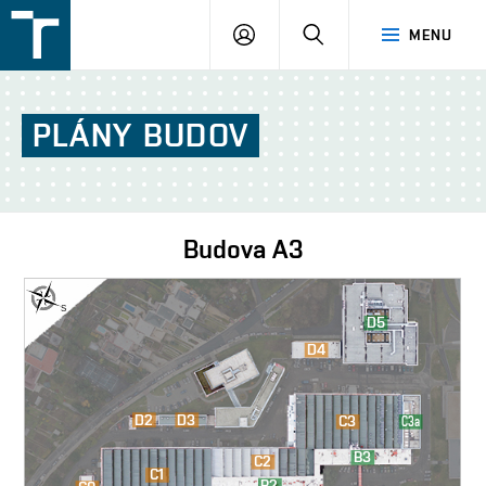
FSI
PŘIHLÁŠENÍ
HLEDAT
MENU
VUT
v
Brně
PLÁNY
BUDOV
Budova
A3