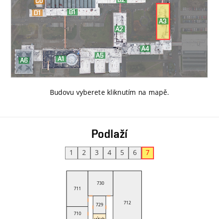
Budovu vyberete kliknutím na mapě
.
Podlaží
1
2
3
4
5
6
7