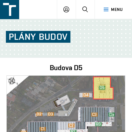
FSI
PŘIHLÁŠENÍ
HLEDAT
MENU
VUT
v
Brně
PLÁNY
BUDOV
Budova
D5