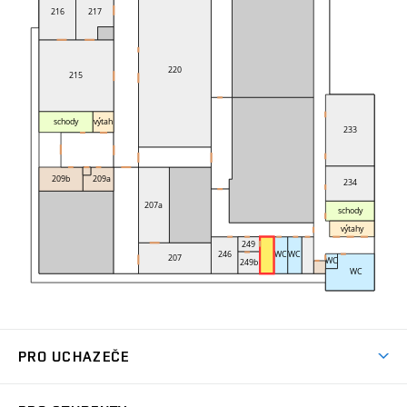
PRO UCHAZEČE
Studuj strojní inženýrství