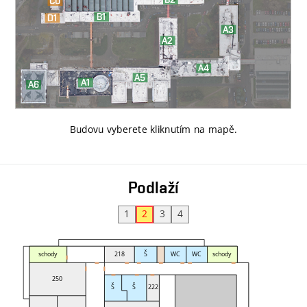
Budovu vyberete kliknutím na mapě
.
Podlaží
1
2
3
4