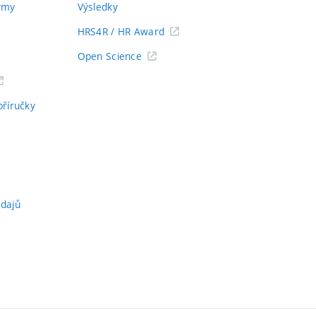
týmy
Výsledky
HRS4R / HR Award
Open Science
příručky
údajů