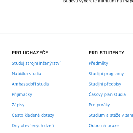
Budovu vyberete kliknutím na map
PRO UCHAZEČE
PRO STUDENTY
Studuj strojní inženýrství
Předměty
Nabídka studia
Studijní programy
Ambasadoři studia
Studijní předpisy
Přijímačky
Časový plán studia
Zápisy
Pro prváky
Často kladené dotazy
Studium a stáže v zahr
Dny otevřených dveří
Odborná praxe