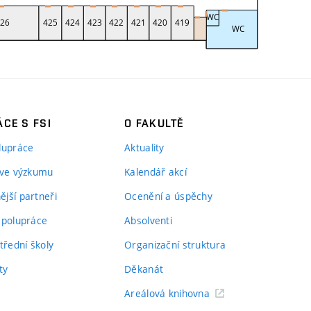
CE S FSI
O FAKULTĚ
lupráce
Aktuality
 ve výzkumu
Kalendář akcí
jší partneři
Ocenění a úspěchy
spolupráce
Absolventi
třední školy
Organizační struktura
ty
Děkanát
Areálová knihovna