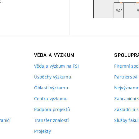
ě
.
VĚDA A VÝZKUM
SPOLUPRÁ
Věda a výzkum na FSI
Firemní spo
Úspěchy výzkumu
Partnerství
Oblasti výzkumu
Nejvýznamně
Centra výzkumu
Zahraniční 
Podpora projektů
Základní a s
aničí
Transfer znalostí
Služby fakul
Projekty