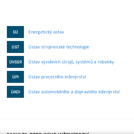
Energetický ústav
EÚ
Ústav strojírenské technologie
ÚST
Ústav výrobních strojů, systémů a robotiky
ÚVSSR
Ústav procesního inženýrství
ÚPI
Ústav automobilního a dopravního inženýrství
ÚADI