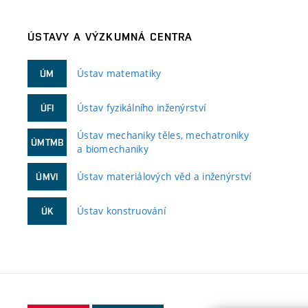
ÚSTAVY A VÝZKUMNÁ CENTRA
Ústav matematiky
ÚM
Ústav fyzikálního inženýrství
ÚFI
Ústav mechaniky těles, mechatroniky
ÚMTMB
a biomechaniky
Ústav materiálových věd a inženýrství
ÚMVI
Ústav konstruování
ÚK