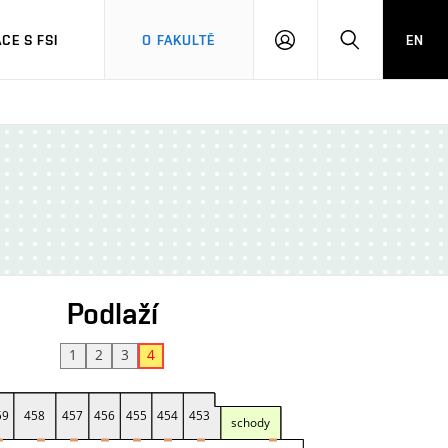
CE S FSI
O FAKULTĚ
EN
PŘIHLÁŠENÍ
HLEDAT
Podlaží
1
2
3
4