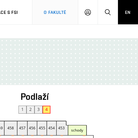
CE S FSI
O FAKULTĚ
EN
PŘIHLÁŠENÍ
HLEDAT
Podlaží
1
2
3
4