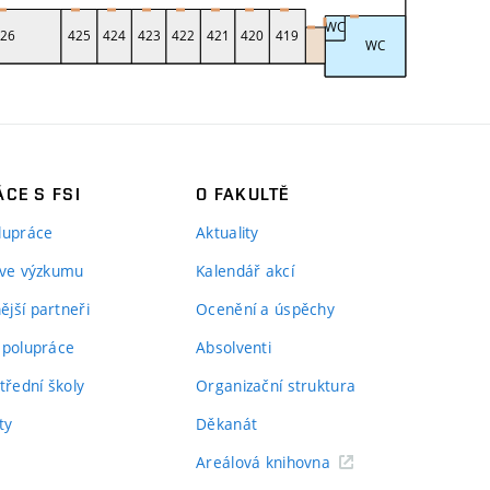
CE S FSI
O FAKULTĚ
lupráce
Aktuality
 ve výzkumu
Kalendář akcí
jší partneři
Ocenění a úspěchy
spolupráce
Absolventi
třední školy
Organizační struktura
ty
Děkanát
Areálová knihovna