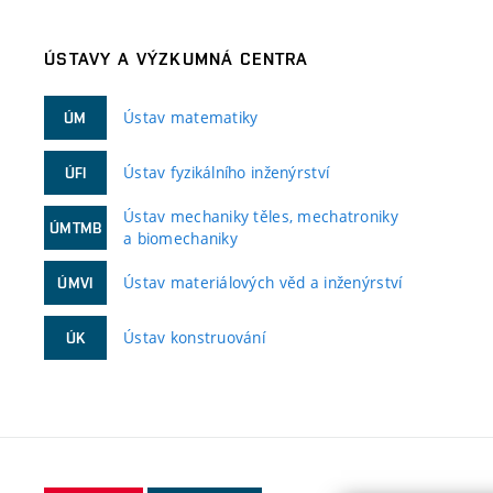
ÚSTAVY A VÝZKUMNÁ CENTRA
Ústav matematiky
ÚM
Ústav fyzikálního inženýrství
ÚFI
Ústav mechaniky těles, mechatroniky
ÚMTMB
a biomechaniky
Ústav materiálových věd a inženýrství
ÚMVI
Ústav konstruování
ÚK