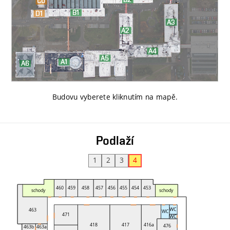
Budovu vyberete kliknutím na mapě
.
Podlaží
1
2
3
4