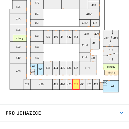
PRO UCHAZEČE
Studuj strojní inženýrství