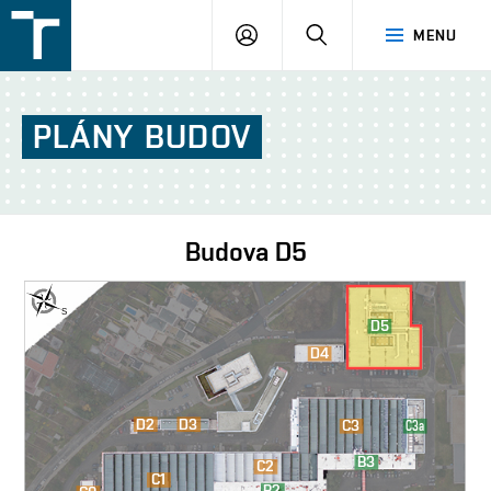
FSI
PŘIHLÁŠENÍ
HLEDAT
MENU
VUT
v
Brně
PLÁNY
BUDOV
Budova
D5