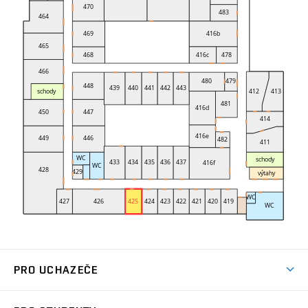
PRO UCHAZEČE
Studuj strojní inženýrství