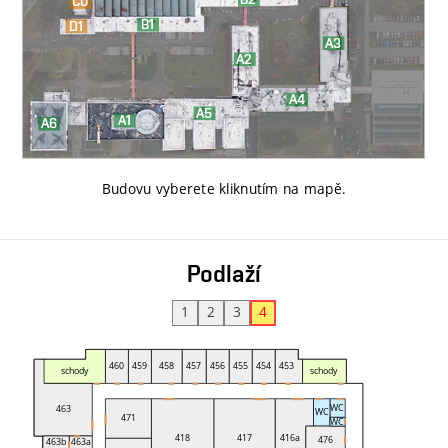
Budovu vyberete kliknutím na mapě
.
Podlaží
1
2
3
4