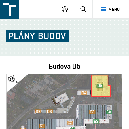
FSI
PŘIHLÁŠENÍ
HLEDAT
MENU
VUT
v
Brně
PLÁNY
BUDOV
Budova
D5