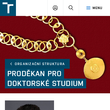
FSI
PŘIHLÁŠENÍ
HLEDAT
MENU
VUT
v
Brně
ORGANIZAČNÍ STRUKTURA
PRODĚKAN
PRO
DOKTORSKÉ
STUDIUM