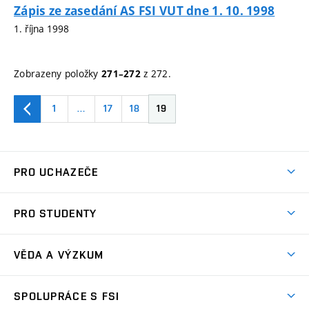
Zápis ze zasedání AS FSI VUT dne 1. 10. 1998
1. října 1998
Zobrazeny položky
z 272.
271–272
1
…
17
18
19
PRO UCHAZEČE
Studuj strojní inženýrství
PRO STUDENTY
Nabídka studia
Předměty
Ambasadoři studia
VĚDA A VÝZKUM
Studijní programy
Přijímačky
Věda a výzkum na FSI
Studijní předpisy
SPOLUPRÁCE S FSI
Zápisy
Úspěchy výzkumu