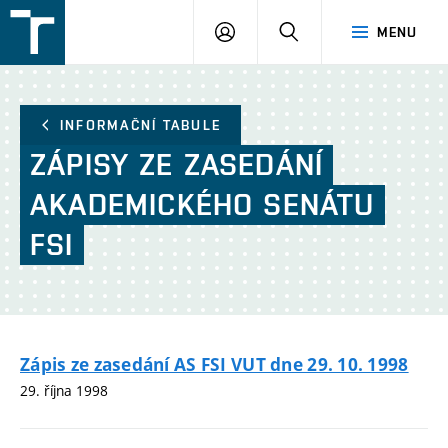
FSI
PŘIHLÁŠENÍ
HLEDAT
MENU
VUT
v
Brně
INFORMAČNÍ TABULE
ZÁPISY
ZE
ZASEDÁNÍ
AKADEMICKÉHO
SENÁTU
FSI
Zápis ze zasedání AS FSI VUT dne 29. 10. 1998
29. října 1998