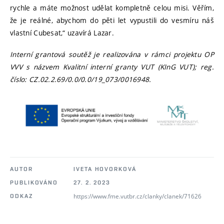
rychle a máte možnost udělat kompletně celou misi. Věřím,
že je reálné, abychom do pěti let vypustili do vesmíru náš
vlastní Cubesat,“ uzavírá Lazar.
Interní grantová soutěž je realizována v rámci projektu OP
VVV s názvem Kvalitní interní granty VUT (KInG VUT); reg.
číslo: CZ.02.2.69/0.0/0.0/19_073/0016948.
AUTOR
IVETA HOVORKOVÁ
PUBLIKOVÁNO
27. 2. 2023
https://www.fme.vutbr.cz/clanky/clanek/71626
ODKAZ