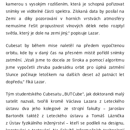
kamerou s vysokým rozlišením, která je schopná pořizovat
snímky ve viditelné části spektra. Získaná data by posílal na
Zemi a díky pozorování v horních vrstvách atmosféry
nemusíme řešit propustnost vlnových délek nebo rozptyl
světla, který je dole na zemi jiný,“ popisuje Lazar.
Cubesat by během mise naletěl na předem vypočtenou
orbitu, kde by v daný čas na přesném místě pořídil snímky
zatmění. „Vzali jsme to docela ze široka a pomocí algoritmu
jsme vypočetli zhruba padesátku orbit pro úplná zatmění
Slunce počínaje letoškem na dalších deset až patnáct let
dopředu,“ říká Lazar.
Tým studentského Cubesatu „BUTCube“, jak doktorandi malý
satelit nazvali, tvořili kromě Václava Lazara z Leteckého
ústavu dva jeho kolegové ze strojní fakulty – Jaroslav
Bartoněk taktéž z Leteckého ústavu a Tomáš Láznička
z Ústav fyzikálního inženýrství – kteří se podíleli na designu,