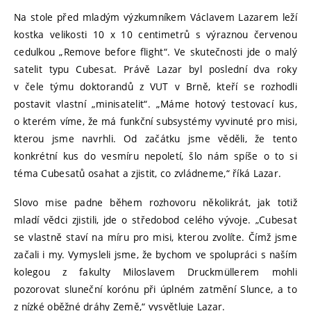
Na stole před mladým výzkumníkem Václavem Lazarem leží
kostka velikosti 10 x 10 centimetrů s výraznou červenou
cedulkou „Remove before flight“. Ve skutečnosti jde o malý
satelit typu Cubesat. Právě Lazar byl poslední dva roky
v čele týmu doktorandů z VUT v Brně, kteří se rozhodli
postavit vlastní „minisatelit“. „Máme hotový testovací kus,
o kterém víme, že má funkční subsystémy vyvinuté pro misi,
kterou jsme navrhli. Od začátku jsme věděli, že tento
konkrétní kus do vesmíru nepoletí, šlo nám spíše o to si
téma Cubesatů osahat a zjistit, co zvládneme,“ říká Lazar.
Slovo mise padne během rozhovoru několikrát, jak totiž
mladí vědci zjistili, jde o středobod celého vývoje. „Cubesat
se vlastně staví na míru pro misi, kterou zvolíte. Čímž jsme
začali i my. Vymysleli jsme, že bychom ve spolupráci s naším
kolegou z fakulty Miloslavem Druckmüllerem mohli
pozorovat sluneční korónu při úplném zatmění Slunce, a to
z nízké oběžné dráhy Země,“ vysvětluje Lazar.