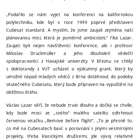
„Podařilo se nám vyjet na konferenci na kalifornskou
polytechniku, kde byl v roce 1999 poprvé představen
Cubesat standard. A myslím, že jsme zaujali zejména naší
plánovanou misí, která je poměrně ambiciózní,“ říká Lazar.
Zaujati byli nejen návštěvníci konference, ale i profesor
Miloslav Druckmüller a jeho dlouholetí vědečtí
spolupracovníci z Havajské univerzity. V březnu se chtějí
s doktorandy z VUT ucházet o výzkumný grant, který by
umožnil nápad mladých vědců z Brna dotáhnout do podoby
skutečného Cubesatu, který bude připraven na vypuštění na
oběžnou dráhu.
Václav Lazar věří, že nebude trvat dlouho a dočká se chvíle,
kdy bude moci ze „svého“ malého satelitu odtrhnout
červenou visačku „Remove before flight“. „To je přesně to,
co mě na Cubesatech baví: v porovnání s jinými vesmírnými
projekty, třeba klasickými družicemi, jde vývoj relativně