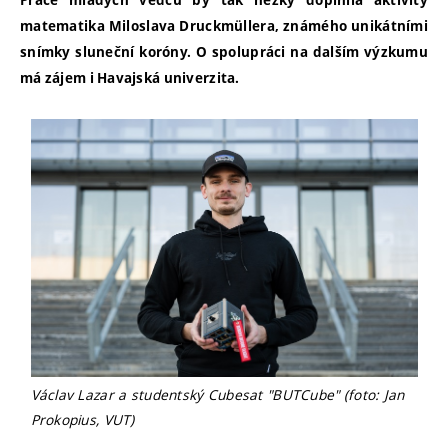
Práce mladých vědců by tak hezky doplnila aktivity
matematika Miloslava Druckmüllera, známého unikátními
snímky sluneční koróny. O spolupráci na dalším výzkumu
má zájem i Havajská univerzita.
Václav Lazar a studentský Cubesat "BUTCube" (foto: Jan
Prokopius, VUT)