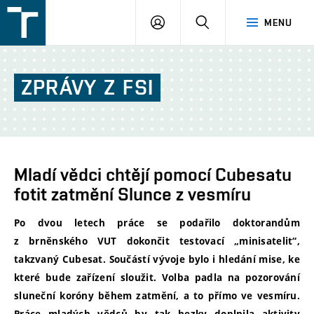
FSI
PŘIHLÁŠENÍ
HLEDAT
MENU
VUT
v
Brně
ZPRÁVY
Z
FSI
Mladí vědci chtějí pomocí Cubesatu
fotit zatmění Slunce z vesmíru
Po dvou letech práce se podařilo doktorandům
z brněnského VUT dokončit testovací „minisatelit“,
takzvaný Cubesat. Součástí vývoje bylo i hledání mise, ke
které bude zařízení sloužit. Volba padla na pozorování
sluneční koróny během zatmění, a to přímo ve vesmíru.