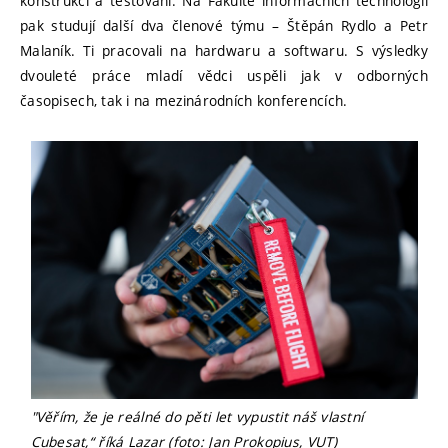
konstrukci a testování. Na Fakultě informačních technologií
pak studují další dva členové týmu – Štěpán Rydlo a Petr
Malaník. Ti pracovali na hardwaru a softwaru. S výsledky
dvouleté práce mladí vědci uspěli jak v odborných
časopisech, tak i na mezinárodních konferencích.
"Věřím, že je reálné do pěti let vypustit náš vlastní
Cubesat,“ říká Lazar (foto: Jan Prokopius, VUT)