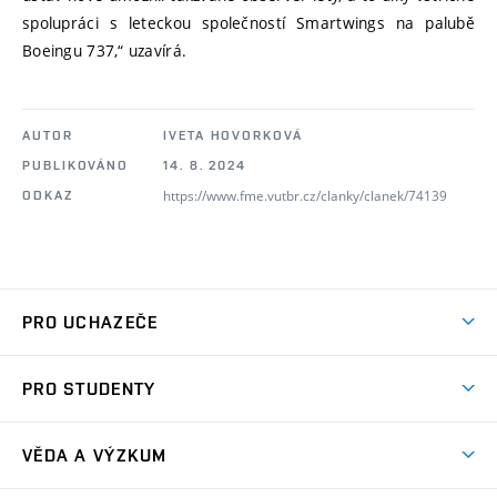
spolupráci s leteckou společností Smartwings na palubě
Boeingu 737,“ uzavírá.
AUTOR
IVETA HOVORKOVÁ
PUBLIKOVÁNO
14. 8. 2024
https://www.fme.vutbr.cz/clanky/clanek/74139
ODKAZ
PRO UCHAZEČE
Studuj strojní inženýrství
PRO STUDENTY
Nabídka studia
Předměty
Ambasadoři studia
VĚDA A VÝZKUM
Studijní programy
Přijímačky