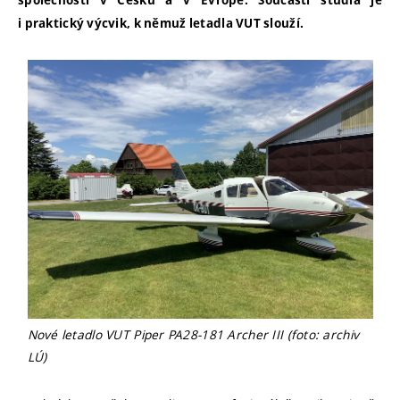
společností v Česku a v Evropě. Součástí studia je
i praktický výcvik, k němuž letadla VUT slouží.
Nové letadlo VUT Piper PA28-181 Archer III (foto: archiv
LÚ)