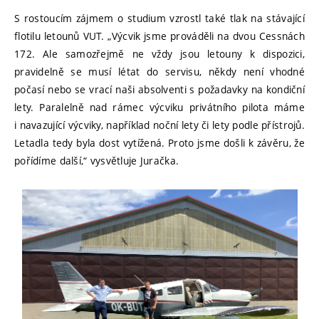
S rostoucím zájmem o studium vzrostl také tlak na stávající
flotilu letounů VUT. „Výcvik jsme prováděli na dvou Cessnách
172. Ale samozřejmě ne vždy jsou letouny k dispozici,
pravidelně se musí létat do servisu, někdy není vhodné
počasí nebo se vrací naši absolventi s požadavky na kondiční
lety. Paralelně nad rámec výcviku privátního pilota máme
i navazující výcviky, například noční lety či lety podle přístrojů.
Letadla tedy byla dost vytížená. Proto jsme došli k závěru, že
pořídíme další,“ vysvětluje Juračka.