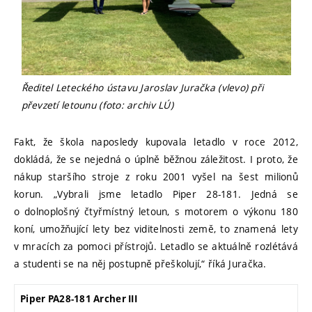
Ředitel Leteckého ústavu Jaroslav Juračka (vlevo) při
převzetí letounu (foto: archiv LÚ)
Fakt, že škola naposledy kupovala letadlo v roce 2012,
dokládá, že se nejedná o úplně běžnou záležitost. I proto, že
nákup staršího stroje z roku 2001 vyšel na šest milionů
korun. „Vybrali jsme letadlo Piper 28-181. Jedná se
o dolnoplošný čtyřmístný letoun, s motorem o výkonu 180
koní, umožňující lety bez viditelnosti země, to znamená lety
v mracích za pomoci přístrojů. Letadlo se aktuálně rozlétává
a studenti se na něj postupně přeškolují,“ říká Juračka.
Piper PA28-181 Archer III