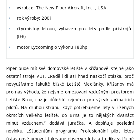
výrobce: The New Piper Aircraft, Inc. , USA
rok výroby: 2001
čtyřmístný letoun, vybaven pro lety podle přístrojů
(IFR)
motor Lyccoming o výkonu 180hp
Piper bude mít své domovské letiště v Křižanově, stejně jako
ostatní stroje VUT. „Řadě lidí asi hned naskočí otázka, proč
nevyužíváme fakultě blízké Letiště Medlánky. Křižanov má
pro nás výhodu, že nejsme omezovaní vzdušným prostorem
Letiště Brno, což je důležité zejména pro výcvik začínajících
pilotů. Na druhou stranu, když potřebujeme lety v řízených
okrscích velkého letiště, do Brna je to nějakých dvanáct
minut vzduchem,“ dodává Juračka. A doplňuje poslední
novinku. „Studentům programu Profesionální pilot letos
ústav nově umožnil takzvané observer lety, a to díky vstřícné