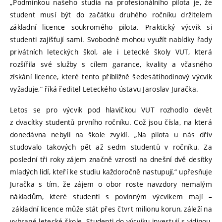
„Podmínkou našeho studia na profesionálního pilota je, že
student musí být do začátku druhého ročníku držitelem
základní licence soukromého pilota. Praktický výcvik si
studenti zajišťují sami. Svobodně mohou využít nabídky řady
privátních leteckých škol, ale i Letecké školy VUT, která
rozšířila své služby s cílem garance, kvality a včasného
získání licence, které tento přibližně šedesátihodinový výcvik
vyžaduje,“ říká ředitel Leteckého ústavu Jaroslav Juračka.
Letos se pro výcvik pod hlavičkou VUT rozhodlo devět
z dvacítky studentů prvního ročníku. Což jsou čísla, na která
donedávna nebyli na škole zvyklí. „Na pilota u nás dřív
studovalo takových pět až sedm studentů v ročníku. Za
poslední tři roky zájem značně vzrostl na dnešní dvě desítky
mladých lidí, kteří ke studiu každoročně nastupují,“ upřesňuje
Juračka s tím, že zájem o obor roste navzdory nemalým
nákladům, které studenti s povinným výcvikem mají –
základní licence může stát přes čtvrt milionu korun, záleží na
vybrané letecké škole. Studenti do výcviku investují s vidinou,