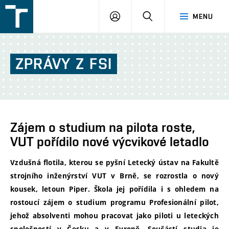
FSI
PŘIHLÁŠENÍ
HLEDAT
MENU
VUT
v
Brně
ZPRÁVY
Z
FSI
Zájem o studium na pilota roste,
VUT pořídilo nové výcvikové letadlo
Vzdušná flotila, kterou se pyšní Letecký ústav na Fakultě
strojního inženýrství VUT v Brně, se rozrostla o nový
kousek, letoun Piper. Škola jej pořídila i s ohledem na
rostoucí zájem o studium programu Profesionální pilot,
jehož absolventi mohou pracovat jako piloti u leteckých