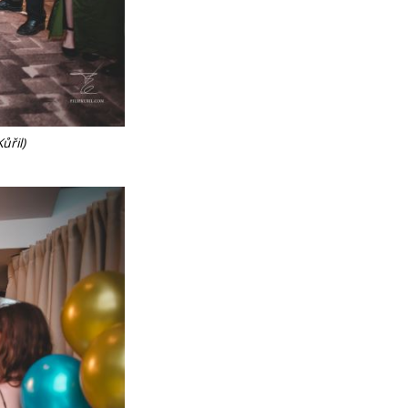
ůřil)