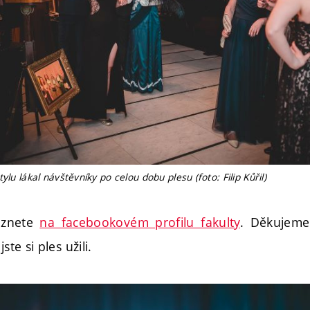
ylu lákal návštěvníky po celou dobu plesu (foto: Filip Kůřil)
eznete
na facebookovém profilu fakulty
. Děkujem
ste si ples užili.