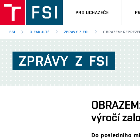
PRO UCHAZEČE
P
FSI
O FAKULTĚ
ZPRÁVY Z FSI
OBRAZEM: REPREZE
ZPRÁVY
Z
FSI
OBRAZEM: 
výročí zal
Do posledního mí