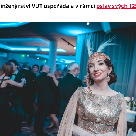
 inženýrství VUT uspořádala v rámci
oslav svých 12