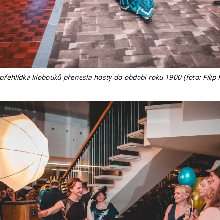
řehlídka klobouků přenesla hosty do období roku 1900 (foto: Filip K