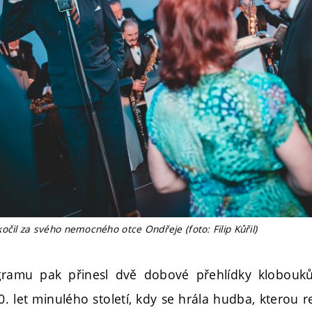
očil za svého nemocného otce Ondřeje (foto: Filip Kůřil)
ramu pak přinesl dvě dobové přehlídky klobouků
30. let minulého století, kdy se hrála hudba, kterou