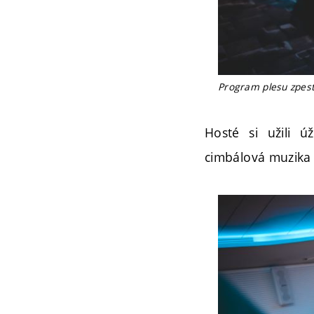
Program plesu zpestř
Hosté si užili ú
cimbálová muzika 