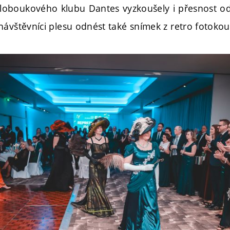
loboukového klubu Dantes vyzkoušely i přesnost od
návštěvníci plesu odnést také snímek z retro fotokou