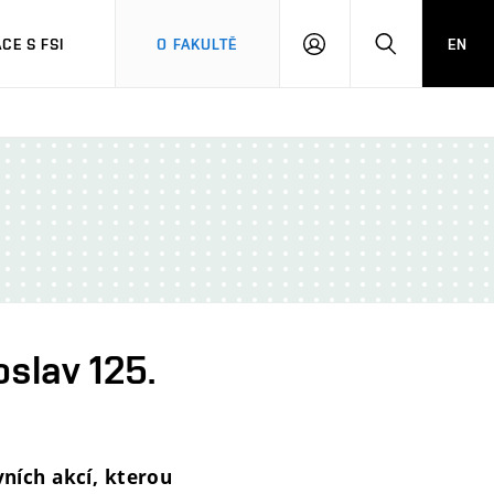
CE S FSI
O FAKULTĚ
EN
PŘIHLÁŠENÍ
HLEDAT
slav 125.
ních akcí, kterou