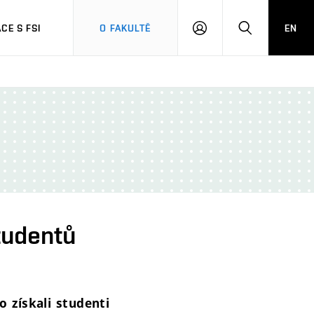
CE S FSI
O FAKULTĚ
EN
PŘIHLÁŠENÍ
HLEDAT
tudentů
 získali studenti