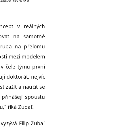
otoklub Technika
oncept v reálných
covat na samotné
zhruba na přelomu
losti mezi modelem
 v čele týmu první
ji doktorát, nejvíc
 zažít a naučit se
přinášejí spoustu
mu,“ říká Zubaľ.
vyzývá Filip Zubaľ