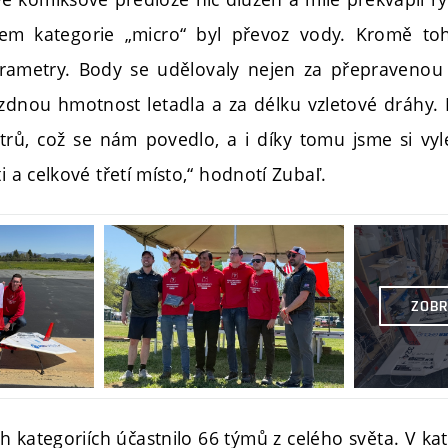
em kategorie „micro“ byl převoz vody. Kromě to
rametry. Body se udělovaly nejen za přepravenou 
rázdnou hmotnost letadla a za délku vzletové dráhy. 
etrů, což se nám povedlo, a i díky tomu jsme si vyl
i a celkové třetí místo,“ hodnotí Zubaľ.
ZOBR
h kategoriích účastnilo 66 týmů z celého světa. V kat