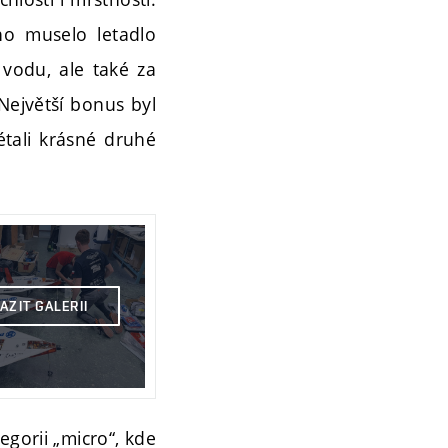
ho muselo letadlo
vodu, ale také za
Největší bonus byl
étali krásné druhé
AZIT GALERII
egorii „micro“, kde