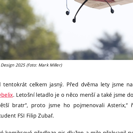
Design 2025 (foto: Mark Miller)
yl tentokrát celkem jasný. Před dvěma lety jsme n
belix
. Letošní letadlo je o něco menší a také jsme do
ětší bratr“, proto jsme ho pojmenovali Asterix,“
udent FSI Filip Zubaľ.
vé komiksové předloze nic dlužen a mile překvapil ryc