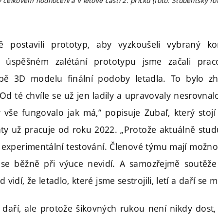
v celkovém hodnocení a v letové části 2. příčku (foto: Studentský f
ě postavili prototyp, aby vyzkoušeli vybraný k
 úspěšném zalétání prototypu jsme začali pra
rbě 3D modelu finální podoby letadla. To bylo 
 Od té chvíle se už jen ladily a upravovaly nesrovna
y vše fungovalo jak má,“ popisuje Zubaľ, který stojí
ty už pracuje od roku 2022. „Protože aktuálně studu
experimentální testování. Členové týmu mají možnost
se běžně při výuce nevidí. A samozřejmě soutěže 
 vidí, že letadlo, které jsme sestrojili, letí a daří se 
daří, ale protože šikovných rukou není nikdy dost, 