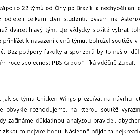
 zápolilo 22 týmů od Číny po Brazílii a nechyběli an
 odletěli celkem čtyři studenti, ovšem na Asterix
než dvacetihlavý tým. „Je vždycky složité vybrat t
 přihlížet k nasazení členů týmu. Bohužel soutěže v 
é. Bez podpory fakulty a sponzorů by to nešlo, d
ním roce společnost PBS Group,“ říká vděčně Zubaľ.
, jak se týmu Chicken Wings přezdívá, na návrhu le
se obvykle rozhodujeme, na kterou soutěž vyrazí
ždy začínáme důkladnou analýzou pravidel, abychom
 získat co nejvíce bodů. Následně přijde ta nejkreativ