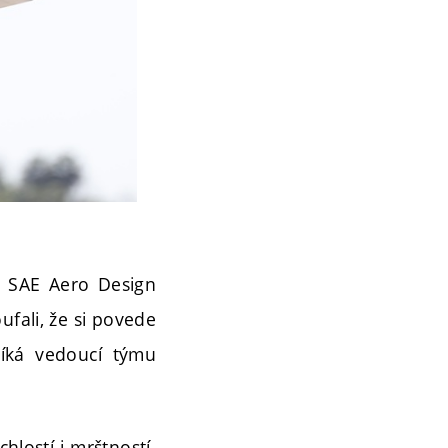
a SAE Aero Design
ufali, že si povede
 říká vedoucí týmu
hlostí i mrštností.