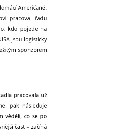
i domácí Američané.
ovi pracoval řadu
oho, kdo pojede na
USA jsou logisticky
ůležitým sponzorem
tadla pracovala už
me, pak následuje
 věděli, co se po
nější část – začíná