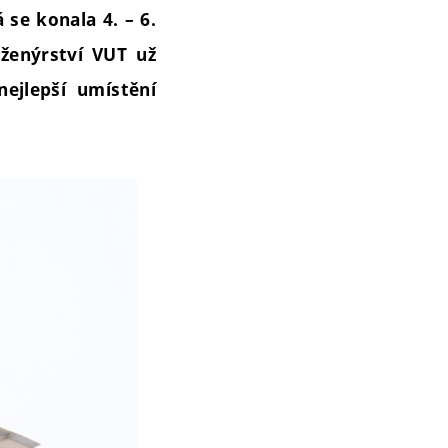
se konala 4. – 6.
nženýrství VUT už
nejlepší umístění