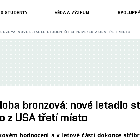
RO STUDENTY
VĚDA A VÝZKUM
SPOLUPRÁ
RONZOVÁ: NOVÉ LETADLO STUDENTŮ FSI PŘIVEZLO Z USA TŘETÍ MÍSTO
doba bronzová: nové letadlo s
lo z USA třetí místo
lkovém hodnocení a v letové části dokonce stříbro