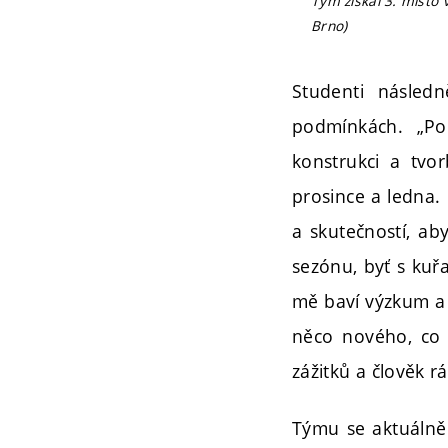
Tým získal 3. místo 
Brno)
Studenti následn
podmínkách. „Po
konstrukci a tvo
prosince a ledna.
a skutečností, ab
sezónu, byť s kuřa
mě baví výzkum a 
něco nového, co 
zážitků a člověk rád
Týmu se aktuálně 