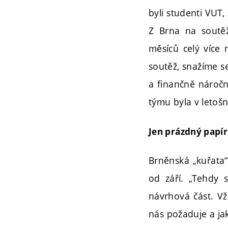
byli studenti VUT,
Z Brna na soutěž
měsíců celý více 
soutěž, snažíme se
a finančně náročn
týmu byla v letoš
Jen prázdný papír
Brněnská „kuřata“
od září. „Tehdy 
návrhová část. V
nás požaduje a jak