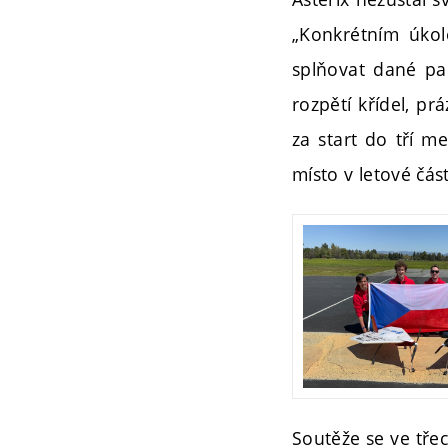
„Konkrétním úkol
splňovat dané pa
rozpětí křídel, p
za start do tří m
místo v letové část
Soutěže se ve třec