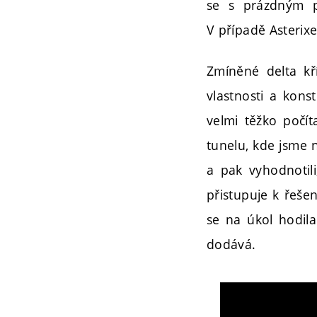
se s prázdným p
V případě Asterixe
Zmíněné delta kří
vlastnosti a konst
velmi těžko počít
tunelu, kde jsme n
a pak vyhodnotili
přistupuje k řeše
se na úkol hodila 
dodává.