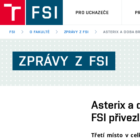
PRO UCHAZEČE
P
FSI
O FAKULTĚ
ZPRÁVY Z FSI
ASTERIX A DOBA B
ZPRÁVY
Z
FSI
Asterix a 
FSI přivez
Třetí místo v ce