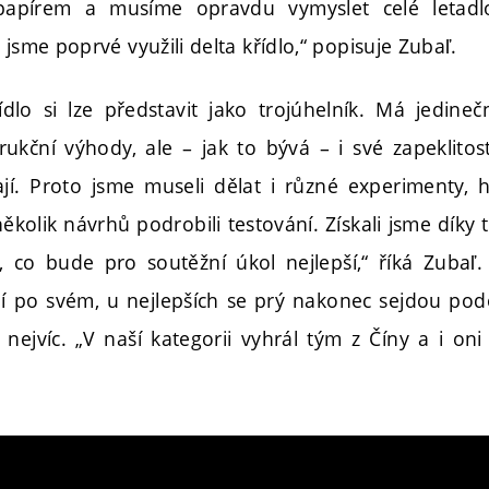
apírem a musíme opravdu vymyslet celé letadl
 jsme poprvé využili delta křídlo,“ popisuje Zubaľ.
dlo si lze představit jako trojúhelník. Má jedin
rukční výhody, ale – jak to bývá – i své zapeklitost
ají. Proto jsme museli dělat i různé experimenty,
ěkolik návrhů podrobili testování. Získali jsme díky
, co bude pro soutěžní úkol nejlepší,“ říká Zubaľ
ní po svém, u nejlepších se prý nakonec sejdou pod
nejvíc. „V naší kategorii vyhrál tým z Číny a i oni 