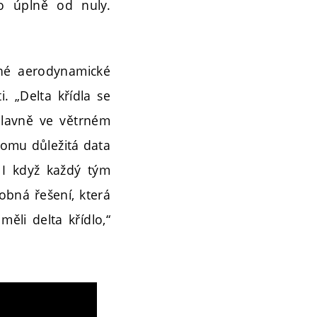
o úplně od nuly.
ečné aerodynamické
i. „Delta křídla se
 hlavně ve větrném
 tomu důležitá data
. I když každý tým
obná řešení, která
měli delta křídlo,“