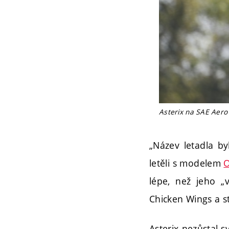
Asterix na SAE Aero 
„Název letadla b
letěli s modelem
O
lépe, než jeho „v
Chicken Wings a st
Asterix nezůstal s