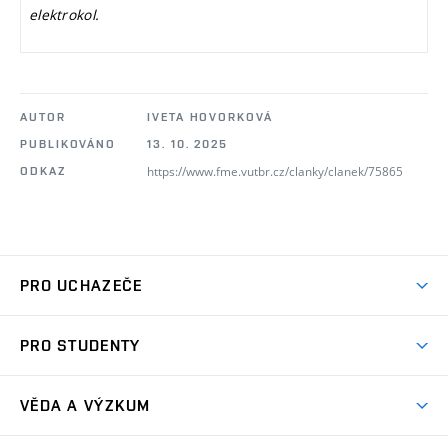
elektrokol.
AUTOR
IVETA HOVORKOVÁ
PUBLIKOVÁNO
13. 10. 2025
https://www.fme.vutbr.cz/clanky/clanek/75865
ODKAZ
PRO UCHAZEČE
Studuj strojní inženýrství
PRO STUDENTY
Nabídka studia
Předměty
Ambasadoři studia
VĚDA A VÝZKUM
Studijní programy
Přijímačky
Věda a výzkum na FSI