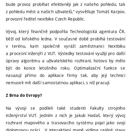
bude provoz probíhat efektivněji jak z našeho pohledu, tak
z pohledu měst a našich uživatelů,“ vysvětluje Tomáš Karpov,
provozní ředitel nextbike Czech Republic.
Vývoj, který finančně podpořila Technologická agentura ČR,
běží od loňského ledna. V současné době probíhá testování
v terénu, kam společně vyráží zaměstnanci Nextbiku
a procesní inženýři z VUT. Výsledky testování využijí pro další
úpravy algoritmu a uživatelského rozhraní, hotovo by mělo
být do konce letošního roku. Optimalizační funkce se
nasazují přímo do aplikace firmy tak, aby její technici
nemuseli mít další samostatnou aplikaci, s níž pracují.
Z Brna do Evropy?
Na vývoji se podíleli také studenti Fakulty strojního
inženýrství VUT. Jedním z nich je Jakub Hadaš, který vývoj
rozhraní mapového a trasovacího systému pojal jako svoji
diplomovou práci. „V interaktivní mapě vidíme reálné stavy