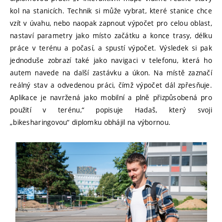
kol na stanicích. Technik si může vybrat, které stanice chce
vzít v úvahu, nebo naopak zapnout výpočet pro celou oblast,
nastaví parametry jako místo začátku a konce trasy, délku
práce v terénu a počasí, a spustí výpočet. Výsledek si pak
jednoduše zobrazí také jako navigaci v telefonu, která ho
autem navede na další zastávku a úkon. Na místě zaznačí
reálný stav a odvedenou práci, čímž výpočet dál zpřesňuje.
Aplikace je navržená jako mobilní a plně přizpůsobená pro
použití v terénu,“ popisuje Hadaš, který svoji
„bikesharingovou“ diplomku obhájil na výbornou.