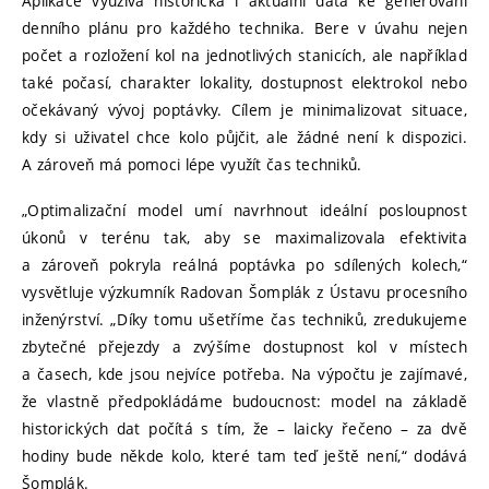
Aplikace využívá historická i aktuální data ke generování
denního plánu pro každého technika. Bere v úvahu nejen
počet a rozložení kol na jednotlivých stanicích, ale například
také počasí, charakter lokality, dostupnost elektrokol nebo
očekávaný vývoj poptávky. Cílem je minimalizovat situace,
kdy si uživatel chce kolo půjčit, ale žádné není k dispozici.
A zároveň má pomoci lépe využít čas techniků.
„Optimalizační model umí navrhnout ideální posloupnost
úkonů v terénu tak, aby se maximalizovala efektivita
a zároveň pokryla reálná poptávka po sdílených kolech,“
vysvětluje výzkumník Radovan Šomplák z Ústavu procesního
inženýrství. „Díky tomu ušetříme čas techniků, zredukujeme
zbytečné přejezdy a zvýšíme dostupnost kol v místech
a časech, kde jsou nejvíce potřeba. Na výpočtu je zajímavé,
že vlastně předpokládáme budoucnost: model na základě
historických dat počítá s tím, že – laicky řečeno – za dvě
hodiny bude někde kolo, které tam teď ještě není,“ dodává
Šomplák.