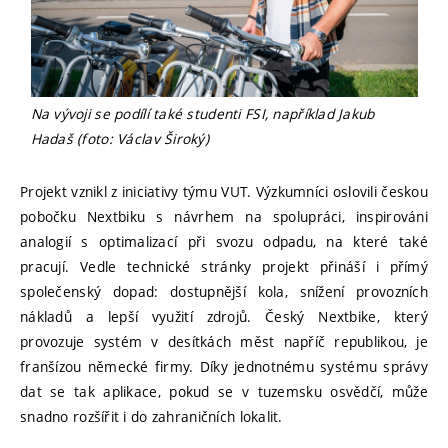
Na vývoji se podílí také studenti FSI, například Jakub
Hadaš (foto: Václav Široký)
Projekt vznikl z iniciativy týmu VUT. Výzkumníci oslovili českou
pobočku Nextbiku s návrhem na spolupráci, inspirováni
analogií s optimalizací při svozu odpadu, na které také
pracují. Vedle technické stránky projekt přináší i přímý
společenský dopad: dostupnější kola, snížení provozních
nákladů a lepší využití zdrojů. Český Nextbike, který
provozuje systém v desítkách měst napříč republikou, je
franšízou německé firmy. Díky jednotnému systému správy
dat se tak aplikace, pokud se v tuzemsku osvědčí, může
snadno rozšířit i do zahraničních lokalit.