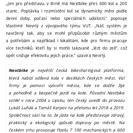
„Jen pro představu, v Brně má Nextbike přes 600 kol a 200
stanic. Poptávka i rozmístění kol se dynamicky mění podle
denní doby, počasí nebo speciálních událostí,“ popisuje
Vlastimír Nevrlý z vývojového týmu VUT. „Náš systém je
navržený tak, aby se mohl přizpůsobit různým městům
a potřebám a například i lokalitám, kde pro firmu pracuje
více techniků, kteří by si mohli takzvaně „lézt do zelí“, což
opět snižuje efektivitu jejich práce,“ uzavírá Nevrlý.
je největší česká bikesharingová platforma,
Nextbike
která nabízí sdílená kola v desítkách českých měst. Vizí
firmy je pomoci vytvořit města, kde se dobře žije
a pohodlně a bezpečně jezdí na kole. Původní Nextbike
vznikl v roce 2004 v Lipsku, ten český uvedli do provozu
Lukáš Luňák a Tomáš Karpov na přelomu let 2018 a 2019.
Společnost sází na to, že jízda na kole představuje zdravý,
praktický a ekologický způsob dopravy po městě. Na
českém trhu provozuje flotilu 7 100 mechanických a 600