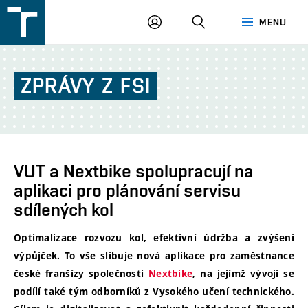
FSI
PŘIHLÁŠENÍ
HLEDAT
MENU
VUT
v
Brně
ZPRÁVY
Z
FSI
VUT a Nextbike spolupracují na
aplikaci pro plánování servisu
sdílených kol
Optimalizace rozvozu kol, efektivní údržba a zvýšení
výpůjček. To vše slibuje nová aplikace pro zaměstnance
české franšízy společnosti
Nextbike
, na jejímž vývoji se
podílí také tým odborníků z Vysokého učení technického.