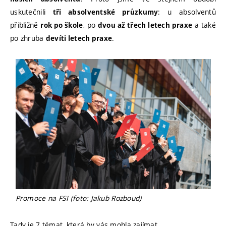
uskutečnili
: u absolventů
tři absolventské průzkumy
přibližně
, po
a také
rok po škole
dvou až třech letech praxe
po zhruba
.
devíti letech praxe
Promoce na FSI (foto: Jakub Rozboud)
Tady je 7 témat, která by vás mohla zajímat.