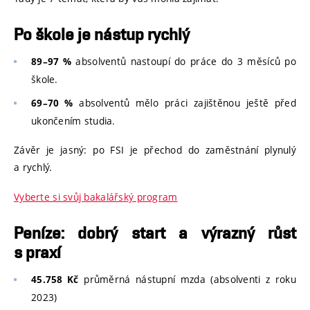
Po škole je nástup rychlý
absolventů nastoupí do práce do 3 měsíců po
89–97 %
škole.
absolventů mělo práci zajištěnou ještě před
69–70 %
ukončením studia.
Závěr je jasný: po FSI je přechod do zaměstnání plynulý
a rychlý.
Vyberte si svůj bakalářský program
Peníze: dobrý start a výrazný růst
s praxí
průměrná nástupní mzda (absolventi z roku
45.758 Kč
2023)