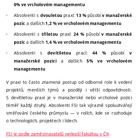
0% ve vrcholovém managementu
Absolventi s
praxí:
působí
dvouletou
13 %
v manažerské
a dalších
pozic
1,2 % ve vrcholovém managementu
Absolventi s
praxí:
působí
tříletou
24 %
v manažerské
a dalších
pozic
1,4 % ve vrcholovém managementu
Absolventi s
prací:
působí
devítiletou
44 %
v
a dalších
manažerské pozici
5%
ve vrcholovém
managementu
V praxi to často znamená postup od odborné role k vedení
projektů, menších týmů a později i větší odpovědnosti.
S devítiletou praxí je v manažerské nebo vrcholové pozici
téměř každý druhý. Absolventi FSI tak výrazně spoluutvářejí
směřování českého průmyslu — v rolích, kde se rozhoduje
o technologiích, projektech i lidech.
FSI je podle zaměstnavatelů nejlepší fakultou v ČR