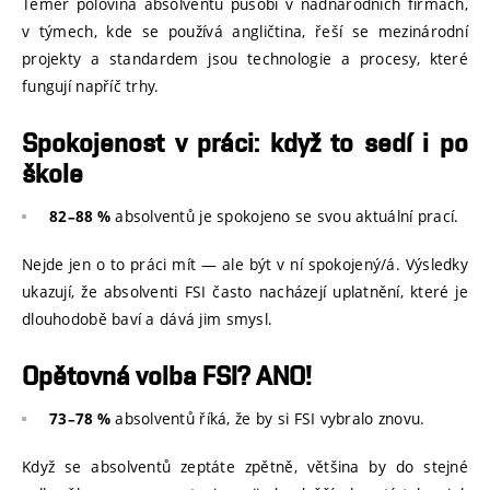
Téměř polovina absolventů působí v nadnárodních firmách,
v týmech, kde se používá angličtina, řeší se mezinárodní
projekty a standardem jsou technologie a procesy, které
fungují napříč trhy.
Spokojenost v práci: když to sedí i po
škole
absolventů je spokojeno se svou aktuální prací.
82–88 %
Nejde jen o to práci mít — ale být v ní spokojený/á. Výsledky
ukazují, že absolventi FSI často nacházejí uplatnění, které je
dlouhodobě baví a dává jim smysl.
Opětovná volba FSI? ANO!
absolventů říká, že by si FSI vybralo znovu.
73–78 %
Když se absolventů zeptáte zpětně, většina by do stejné