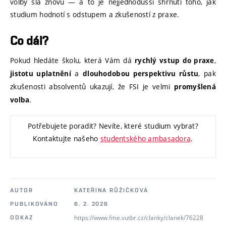
volby šla znovu — a to je nejjednodušší shrnutí toho, jak
studium hodnotí s odstupem a zkušeností z praxe.
Co dál?
Pokud hledáte školu, která Vám dá
,
rychlý vstup do praxe
a
, pak
jistotu uplatnění
dlouhodobou perspektivu růstu
zkušenosti absolventů ukazují, že FSI je velmi
promyšlená
.
volba
Potřebujete poradit? Nevíte, které studium vybrat?
Kontaktujte našeho
studentského ambasadora
.
AUTOR
KATEŘINA RŮŽIČKOVÁ
PUBLIKOVÁNO
6. 2. 2026
https://www.fme.vutbr.cz/clanky/clanek/76228
ODKAZ