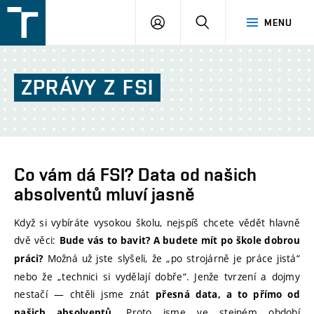
FSI
PŘIHLÁŠENÍ
HLEDAT
MENU
VUT
v
Brně
ZPRÁVY
Z
FSI
Co vám dá FSI? Data od našich
absolventů mluví jasně
Když si vybíráte vysokou školu, nejspíš chcete vědět hlavně
dvě věci:
Bude vás to bavit? A budete mít po škole dobrou
Možná už jste slyšeli, že „po strojárně je práce jistá“
práci?
nebo že „technici si vydělají dobře“. Jenže tvrzení a dojmy
nestačí — chtěli jsme znát
přesná data, a to přímo od
. Proto jsme ve stejném období
našich absolventů