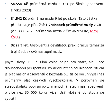
průměrná mzda 1 rok po škole (absolventi
54.554 Kč
z roku 2023)
průměrná mzda 9 let po škole. Tato částka
81.542 Kč
představuje přibližně
1,7násobek průměrné mzdy v ČR
(V 1. Q r. 2025 průměrná mzda v ČR: 46.924 Kč,
zdroj
ČSU
.)
Absolventi s devítiletou praxí pracují téměř za
3x za 9 let.
trojnásobek své nástupní mzdy.
Jinými slovy: FSI je silná volba nejen pro start, ale i pro
dlouhodobou perspektivu. Po devíti letech od ukončení studia
je plat našich absolventů o bezmála 6,5 tisíce korun vyšší než
průměrný plat českých vysokoškoláků. V porovnání se
středoškoláky pobírají po zmíněných 9 letech naši absolventi
o více než 30 000 korun více. Úsilí vložené do studia se
vyplatí!