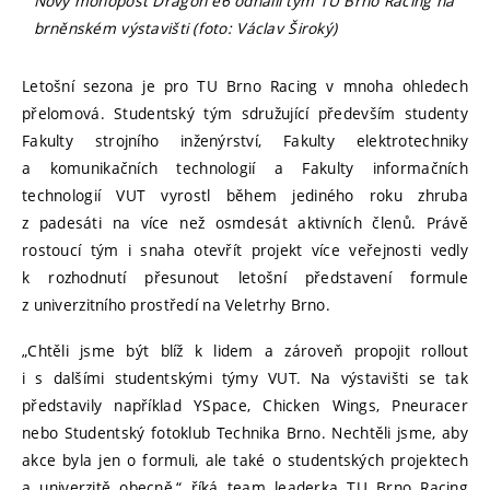
Nový monopost Dragon e6 odhalil tým TU Brno Racing na
brněnském výstavišti (foto: Václav Široký)
Letošní sezona je pro TU Brno Racing v mnoha ohledech
přelomová. Studentský tým sdružující především studenty
Fakulty strojního inženýrství, Fakulty elektrotechniky
a komunikačních technologií a Fakulty informačních
technologií VUT vyrostl během jediného roku zhruba
z padesáti na více než osmdesát aktivních členů. Právě
rostoucí tým i snaha otevřít projekt více veřejnosti vedly
k rozhodnutí přesunout letošní představení formule
z univerzitního prostředí na Veletrhy Brno.
„Chtěli jsme být blíž k lidem a zároveň propojit rollout
i s dalšími studentskými týmy VUT. Na výstavišti se tak
představily například YSpace, Chicken Wings, Pneuracer
nebo Studentský fotoklub Technika Brno. Nechtěli jsme, aby
akce byla jen o formuli, ale také o studentských projektech
a univerzitě obecně,“ říká team leaderka TU Brno Racing