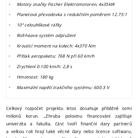
Motory značky Fischer Elektromotoren, 4x35kW
Planetová převodovka s redukčním poměrem 12.75:1
10‘‘ celouhlíkové ráfky
Roll-heave systém odpružení
Kroutící moment na kolech: 4x370 Nm
Přítlak aeropaketu: 768 N při 60 km/h
Zrychlení 0-100 km/h: 2,8 s
Hmotnost: 180 kg
Maximální napětí trakčního systému: 600.3 V
Celkový rozpočet projektu letos dosahuje přibližně osmi
milionů korun. „Zhruba polovinu financování zajišťuje
univerzita a fakulta, část tvoří finanční dary partnerů
a velkou roli hrají také věcné dary nebo licence softwaru,