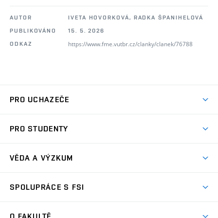
AUTOR
IVETA HOVORKOVÁ, RADKA ŠPANIHELOVÁ
PUBLIKOVÁNO
15. 5. 2026
https://www.fme.vutbr.cz/clanky/clanek/76788
ODKAZ
PRO UCHAZEČE
Studuj strojní inženýrství
PRO STUDENTY
Nabídka studia
Předměty
Ambasadoři studia
VĚDA A VÝZKUM
Studijní programy
Přijímačky
Věda a výzkum na FSI
Studijní předpisy
SPOLUPRÁCE S FSI
Zápisy
Úspěchy výzkumu
Časový plán studia
Často kladené dotazy
Firemní spolupráce
Oblasti výzkumu
O FAKULTĚ
Pro prváky