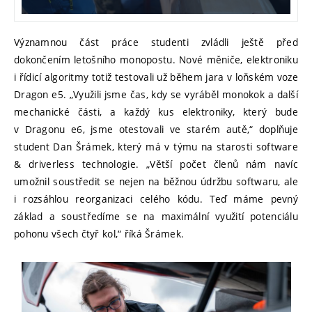
Významnou část práce studenti zvládli ještě před
dokončením letošního monopostu. Nové měniče, elektroniku
i řídicí algoritmy totiž testovali už během jara v loňském voze
Dragon e5. „Využili jsme čas, kdy se vyráběl monokok a další
mechanické části, a každý kus elektroniky, který bude
v Dragonu e6, jsme otestovali ve starém autě,“ doplňuje
student Dan Šrámek, který má v týmu na starosti software
& driverless technologie. „Větší počet členů nám navíc
umožnil soustředit se nejen na běžnou údržbu softwaru, ale
i rozsáhlou reorganizaci celého kódu. Teď máme pevný
základ a soustředíme se na maximální využití potenciálu
pohonu všech čtyř kol,“ říká Šrámek.