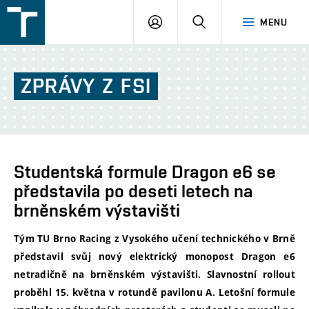
FSI
PŘIHLÁŠENÍ
HLEDAT
MENU
VUT
v
Brně
ZPRÁVY
Z
FSI
Studentská formule Dragon e6 se
představila po deseti letech na
brněnském výstavišti
Tým TU Brno Racing z Vysokého učení technického v Brně
představil svůj nový elektrický monopost Dragon e6
netradičně na brněnském výstavišti. Slavnostní rollout
proběhl 15. května v rotundě pavilonu A. Letošní formule