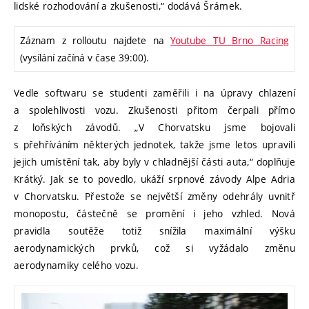
lidské rozhodování a zkušenosti,“ dodává Šrámek.
Záznam z rolloutu najdete na
Youtube TU Brno Racing
(vysílání začíná v čase 39:00).
Vedle softwaru se studenti zaměřili i na úpravy chlazení
a spolehlivosti vozu. Zkušenosti přitom čerpali přímo
z loňských závodů. „V Chorvatsku jsme bojovali
s přehříváním některých jednotek, takže jsme letos upravili
jejich umístění tak, aby byly v chladnější části auta,“ doplňuje
Krátký. Jak se to povedlo, ukáží srpnové závody Alpe Adria
v Chorvatsku. Přestože se největší změny odehrály uvnitř
monopostu, částečně se promění i jeho vzhled. Nová
pravidla soutěže totiž snížila maximální výšku
aerodynamických prvků, což si vyžádalo změnu
aerodynamiky celého vozu.