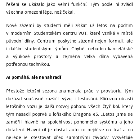
řešení se ukázalo jako velmi funkční. Tým podle ní zvládl
všechna omezení lépe, než čekal.
Nové zázemí by studenti měli získat už letos na podzim
v moderním Studentském centru VUT, které vzniká v místě
původní dílny. Centrum poskytne zázemí nejen formuli, ale
i dalším studentským týmům. Chybět nebudou kancelářské
a výukové prostory a zejména velká dílna vybavená
potřebnou technikou.
AI pomáhá, ale nenahradí
Přestože letošní sezona znamenala práci v provizoriu, tým
dokázal současně rozšířit vývoj i testování. Klíčovou oblastí
letošního vozu je další rozvoj pohonu všech čtyř kol, který
tým nasadil poprvé u loňského Dragona e5. „Letos jsme se
zaměřili hlavně na spolehlivost pohonného systému a jeho
dotažení. Hlavní cíl je dostat auto co nejdříve na trať a co
nejlépe je otestovat před samotnými závody,“ vysvětluje