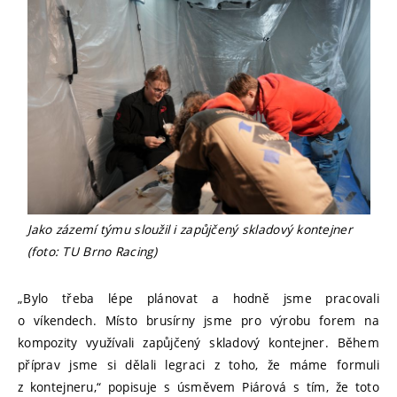
Jako zázemí týmu sloužil i zapůjčený skladový kontejner
(foto: TU Brno Racing)
„Bylo třeba lépe plánovat a hodně jsme pracovali
o víkendech. Místo brusírny jsme pro výrobu forem na
kompozity využívali zapůjčený skladový kontejner. Během
příprav jsme si dělali legraci z toho, že máme formuli
z kontejneru,“ popisuje s úsměvem Piárová s tím, že toto