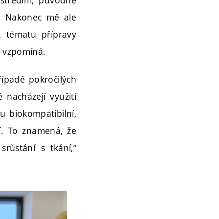
o. Nakonec mě ale
k tématu přípravy
“ vzpomíná.
řípadě pokročilých
nacházejí využití
u biokompatibilní,
í. To znamená, že
růstání s tkání,“