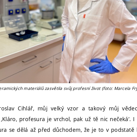
ramických materiálů zasvětila svůj profesní život (foto: Marcela Fr
roslav Cihlář, můj velký vzor a takový můj věde
‚Kláro, profesura je vrchol, pak už tě nic nečeká‘. I 
sura se dělá až před důchodem, že je to v podstatě 