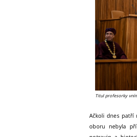
Titul profesorky vn
Ačkoli dnes patří
oboru nebyla pří
potravin a biote