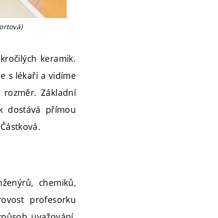
ortová)
kročilých keramik.
e s lékaři a vidíme
ý rozměr. Základní
ěk dostává přímou
 Částková.
nženýrů, chemiků,
rovost profesorku
způsob uvažování.