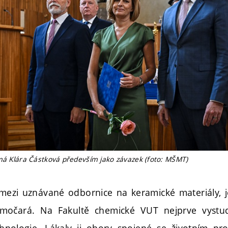
ímá Klára Částková především jako závazek (foto: MŠMT)
 mezi uznávané odbornice na keramické materiály, j
močará. Na Fakultě chemické VUT nejprve vystud
chnologie. Lákaly ji obory spojené se životním pr