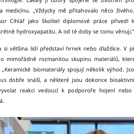
a medicínu. „Vždycky mě přitahovalo něco živéh
or Cihlář jako školitel diplomové práce přivedl 
krétně hydroxyapatitu. A od té doby se tomu věnuji,
a si většina lidí představí hrnek nebo dlaždice. V p
 o mimořádně rozmanitou skupinu materiálů, které 
 „Keramické biomateriály spojují několik výhod. Jso
mus dobře snáší, a některé jsou dokonce bioaktivn
vyvolat reakci vedoucí k podporoře hojení nebo s
á.