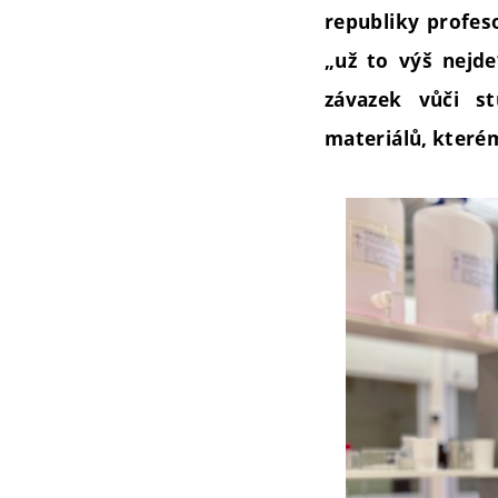
republiky profeso
„už to výš nejd
závazek vůči s
materiálů, kterém