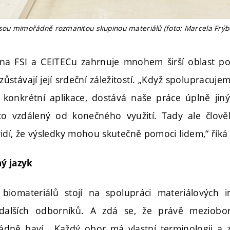
jsou mimořádně rozmanitou skupinou materiálů (foto: Marcela Frýb
na FSI a CEITECu zahrnuje mnohem širší oblast po
zůstávají její srdeční záležitostí. „Když spolupracujem
 konkrétní aplikace, dostává naše práce úplně jin
o vzdálený od konečného využití. Tady ale člov
idí, že výsledky mohou skutečně pomoci lidem,“ říká
ý jazyk
biomateriálů stojí na spolupráci materiálových i
 dalších odborníků. A zdá se, že právě meziobo
dně baví. „Každý obor má vlastní terminologii a 