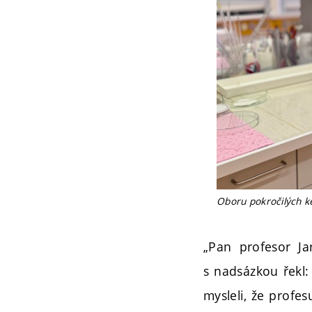
Oboru pokročilých ke
„Pan profesor Ja
s nadsázkou řekl: 
mysleli, že profe