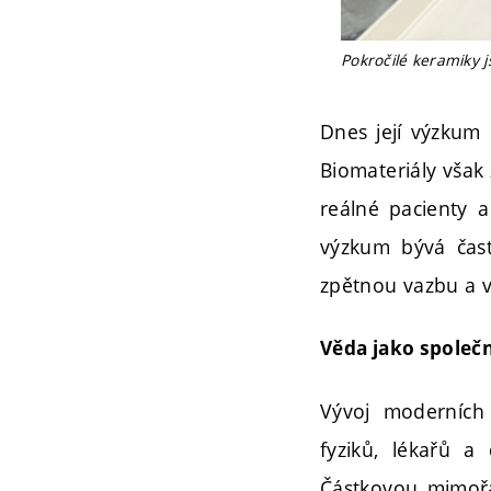
Pokročilé keramiky 
Dnes její výzkum 
Biomateriály však 
reálné pacienty a
výzkum bývá čast
zpětnou vazbu a v
Věda jako společn
Vývoj moderních 
fyziků, lékařů a
Částkovou mimořá