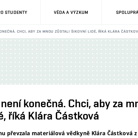
RO STUDENTY
VĚDA A VÝZKUM
SPOLUPRÁ
NEČNÁ. CHCI, ABY ZA MNOU ZŮSTALI ŠIKOVNÍ LIDÉ, ŘÍKÁ KLÁRA ČÁSTKO
není konečná. Chci, aby za mn
dé, říká Klára Částková
vnu převzala materiálová vědkyně Klára Částková z