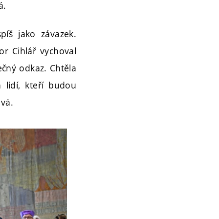
á.
píš jako závazek.
or Cihlář vychoval
ečný odkaz. Chtěla
lidí, kteří budou
ová.