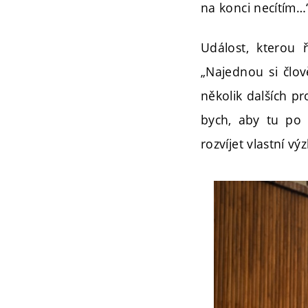
na konci necítím…
Událost, kterou 
„Najednou si člov
několik dalších p
bych, aby tu po 
rozvíjet vlastní 