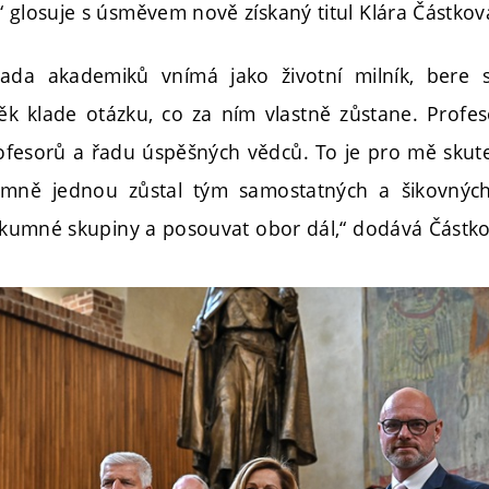
“ glosuje s úsměvem nově získaný titul Klára Částkov
řada akademiků vnímá jako životní milník, bere s
ěk klade otázku, co za ním vlastně zůstane. Profes
rofesorů a řadu úspěšných vědců. To je pro mě skut
mně jednou zůstal tým samostatných a šikovných 
výzkumné skupiny a posouvat obor dál,“ dodává Částk