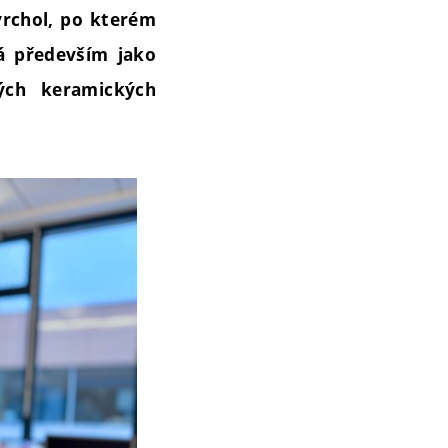
 vrchol, po kterém
á především jako
ých keramických