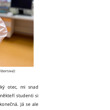
ýbortová)
cký otec, mi snad
někteří studenti si
konečná. Já se ale