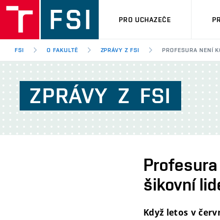
PRO UCHAZEČE
P
FSI
O FAKULTĚ
ZPRÁVY Z FSI
PROFESURA NENÍ KO
ZPRÁVY
Z
FSI
Profesura 
šikovní li
Když letos v čer