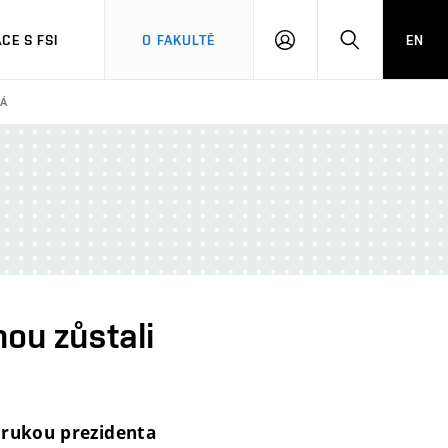
CE S FSI
O FAKULTĚ
EN
PŘIHLÁŠENÍ
HLEDAT
VÁ
ou zůstali
 rukou prezidenta