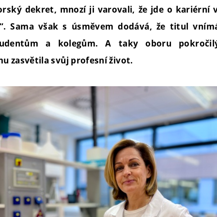
rský dekret, mnozí ji varovali, že jde o kariérní
e“. Sama však s úsměvem dodává, že titul vním
tudentům a kolegům. A taky oboru pokročil
u zasvětila svůj profesní život.