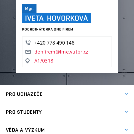
Mgr.
IVETA HOVORKOVÁ
KOORDINÁTORKA DNE FIREM
+420 778 490 148
denfirem@fme.vutbr.cz
A1/0318
PRO UCHAZEČE
Studuj strojní inženýrství
PRO STUDENTY
Nabídka studia
Předměty
Ambasadoři studia
VĚDA A VÝZKUM