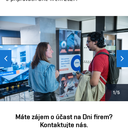
Předchozí
Další
1/5
Máte zájem o účast na Dni firem?
Kontaktujte nás.