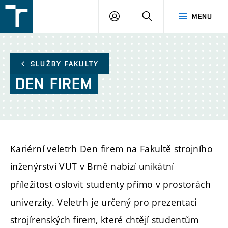
FSI
PŘIHLÁŠENÍ
HLEDAT
MENU
VUT
v
Brně
SLUŽBY FAKULTY
DEN
FIREM
Kariérní veletrh Den firem na Fakultě strojního
inženýrství VUT v Brně nabízí unikátní
příležitost oslovit studenty přímo v prostorách
univerzity. Veletrh je určený pro prezentaci
strojírenských firem, které chtějí studentům