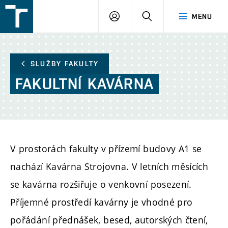
FSI
PŘIHLÁŠENÍ
HLEDAT
MENU
VUT
v
Brně
SLUŽBY FAKULTY
FAKULTNÍ
KAVÁRNA
V prostorách fakulty v přízemí budovy A1 se
nachází Kavárna Strojovna. V letních měsících
se kavárna rozšiřuje o venkovní posezení.
Příjemné prostředí kavárny je vhodné pro
pořádání přednášek, besed, autorských čtení,