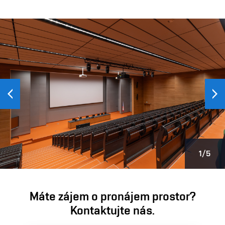
Předchozí
Další
1/5
Máte zájem o pronájem prostor?
Kontaktujte nás.