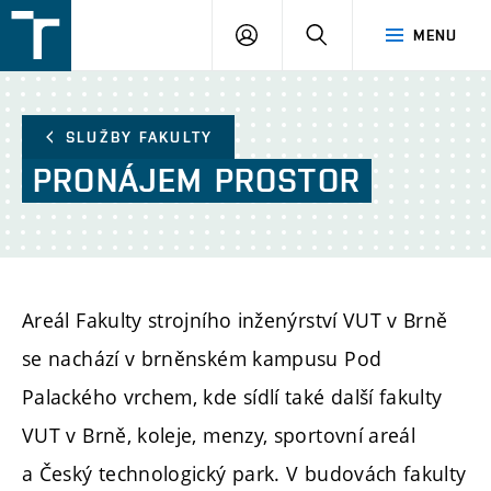
FSI
PŘIHLÁŠENÍ
HLEDAT
MENU
VUT
v
Brně
SLUŽBY FAKULTY
PRONÁJEM
PROSTOR
Areál Fakulty strojního inženýrství VUT v Brně
se nachází v brněnském kampusu Pod
Palackého vrchem, kde sídlí také další fakulty
VUT v Brně, koleje, menzy, sportovní areál
a Český technologický park. V budovách fakulty