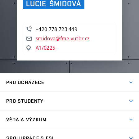
LUCIE ŠMIDOVÁ
+420 778 723 449
smidova@fme.vutbr.cz
A1/0225
PRO UCHAZEČE
Studuj strojní inženýrství
PRO STUDENTY
Nabídka studia
Předměty
Ambasadoři studia
VĚDA A VÝZKUM
Studijní programy
Přijímačky
Věda a výzkum na FSI
Studijní předpisy
SPOLUPRÁCE S FSI
Zápisy