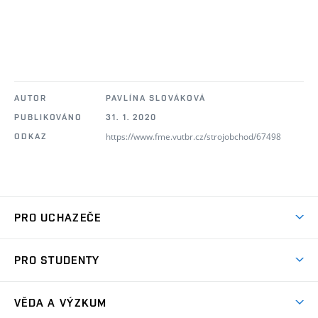
AUTOR
PAVLÍNA SLOVÁKOVÁ
PUBLIKOVÁNO
31. 1. 2020
https://www.fme.vutbr.cz/strojobchod/67498
ODKAZ
PRO UCHAZEČE
Studuj strojní inženýrství
PRO STUDENTY
Nabídka studia
Předměty
Ambasadoři studia
VĚDA A VÝZKUM
Studijní programy