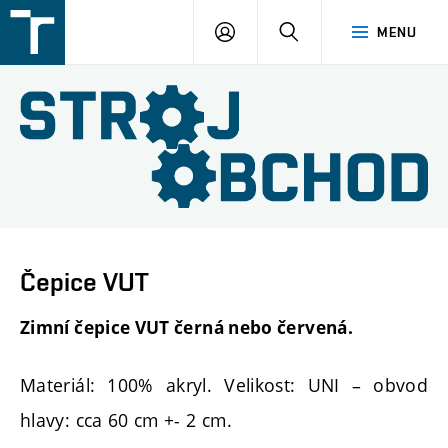
FSI
PŘIHLÁŠENÍ
HLEDAT
MENU
VUT
v
Brně
Čepice VUT
Zimní čepice VUT černá nebo červená.
Materiál: 100% akryl. Velikost: UNI – obvod
hlavy: cca 60 cm +- 2 cm.