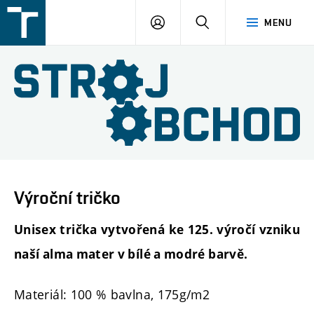
FSI
PŘIHLÁŠENÍ
HLEDAT
MENU
VUT
v
Brně
Výroční tričko
Unisex trička vytvořená ke 125. výročí vzniku
naší alma mater v bílé a modré barvě.
Materiál: 100 % bavlna, 175g/m2