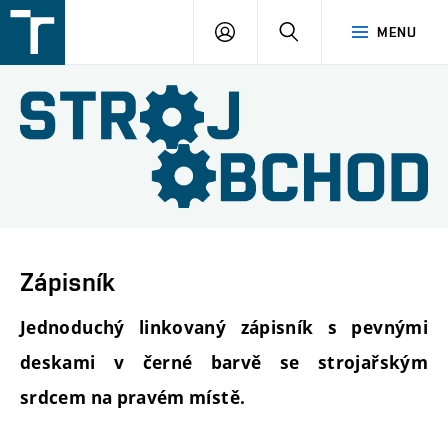
FSI
PŘIHLÁŠENÍ
HLEDAT
MENU
VUT
v
Brně
Zápisník
Jednoduchý linkovaný zápisník s pevnými
deskami v černé barvě se strojařským
srdcem na pravém místě.