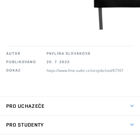
AUTOR
PAVLÍNA SLOVÁKOVÁ
PUBLIKOVÁNO
20. 7. 2023
https://www.fme.vutbr.cz/strojobchod/67501
ODKAZ
PRO UCHAZEČE
Studuj strojní inženýrství
PRO STUDENTY
Nabídka studia
Předměty