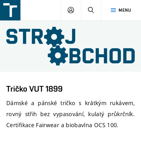
FSI
PŘIHLÁŠENÍ
HLEDAT
MENU
VUT
v
Brně
Tričko VUT 1899
D
ámské a pánské tričko s krátkým rukávem,
rovný střih bez vypasování, kulatý průkrčník.
Certifikace Fairwear a biobavlna OCS 100
.