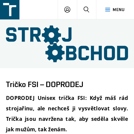
FSI
PŘIHLÁŠENÍ
HLEDAT
MENU
VUT
v
Brně
Tričko FSI – DOPRODEJ
DOPRODEJ Unisex trička FSI: Když máš rád
strojařinu, ale nechceš ji vysvětlovat slovy.
Trička jsou navržena tak, aby seděla skvěle
jak mužům, tak ženám.