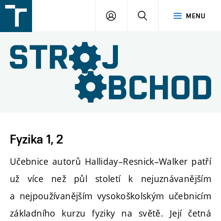
FSI
PŘIHLÁŠENÍ
HLEDAT
MENU
VUT
v
Brně
Fyzika 1, 2
Učebnice autorů Halliday–Resnick–Walker patří
už více než půl století k nejuznávanějším
a nejpoužívanějším vysokoškolským učebnicím
základního kurzu fyziky na světě. Její četná