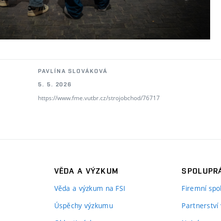
PAVLÍNA SLOVÁKOVÁ
5. 5. 2026
https://www.fme.vutbr.cz/strojobchod/76717
VĚDA A VÝZKUM
SPOLUPRÁ
Věda a výzkum na FSI
Firemní spo
Úspěchy výzkumu
Partnerství