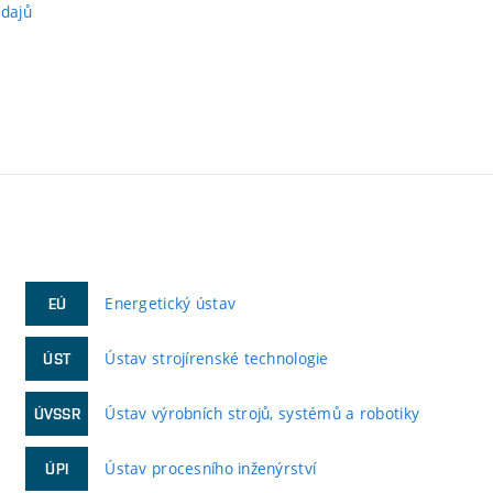
údajů
Energetický ústav
EÚ
Ústav strojírenské technologie
ÚST
Ústav výrobních strojů, systémů a robotiky
ÚVSSR
Ústav procesního inženýrství
ÚPI