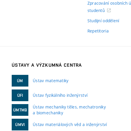
Zpracování osobních 
studentů
Studijní oddělení
Repetitoria
ÚSTAVY A VÝZKUMNÁ CENTRA
Ústav matematiky
ÚM
Ústav fyzikálního inženýrství
ÚFI
Ústav mechaniky těles, mechatroniky
ÚMTMB
a biomechaniky
Ústav materiálových věd a inženýrství
ÚMVI