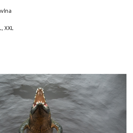
avlna
L, XXL