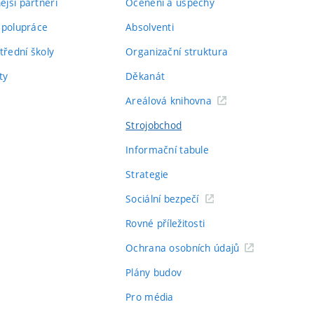
jší partneři
Ocenění a úspěchy
spolupráce
Absolventi
třední školy
Organizační struktura
ty
Děkanát
Areálová knihovna
Strojobchod
Informační tabule
Strategie
Sociální bezpečí
Rovné příležitosti
Ochrana osobních údajů
Plány budov
Pro média