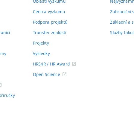
Oblasti výzkumu
Nejvýznamně
Centra výzkumu
Zahraniční 
Podpora projektů
Základní a s
aničí
Transfer znalostí
Služby fakul
Projekty
týmy
Výsledky
HRS4R / HR Award
Open Science
příručky