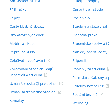
Ambasadoři studia
Studijní předpisy
Přijímačky
Časový plán studia
Zápisy
Pro prváky
Často kladené dotazy
Studium a stáže v zahr
Dny otevřených dveří
Odborná praxe
Mobilní aplikace
Studentské spolky a 
Přípravné kurzy
Nabídky pro studenty
Celoživotní vzdělávání
Stipendia
Zpracování osobních údajů
Poplatky za studium
uchazečů o studium
Formuláře, šablony a 
Uznání/zkouška ČJ pro cizince
Studium bez bariér
Uznání zahraničního vzdělání
Sociální bezpečí
Kontakty
Wellbeing