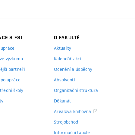
CE S FSI
O FAKULTĚ
lupráce
Aktuality
 ve výzkumu
Kalendář akcí
jší partneři
Ocenění a úspěchy
spolupráce
Absolventi
třední školy
Organizační struktura
ty
Děkanát
Areálová knihovna
Strojobchod
Informační tabule