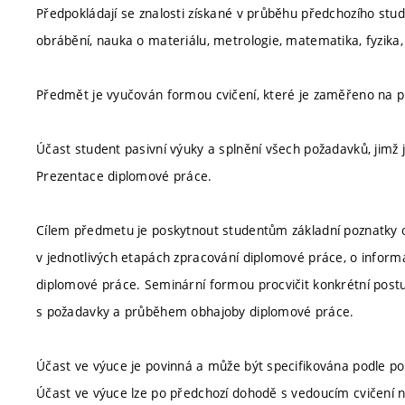
Předpokládají se znalosti získané v průběhu předchozího stud
obrábění, nauka o materiálu, metrologie, matematika, fyzika, 
Předmět je vyučován formou cvičení, které je zaměřeno na pra
Účast student pasivní výuky a splnění všech požadavků, jimž
Prezentace diplomové práce.
Cílem předmetu je poskytnout studentům základní poznatky 
v jednotlivých etapách zpracování diplomové práce, o informa
diplomové práce. Seminární formou procvičit konkrétní post
s požadavky a průběhem obhajoby diplomové práce.
Účast ve výuce je povinná a může být specifikována podle p
Účast ve výuce lze po předchozí dohodě s vedoucím cvičení 