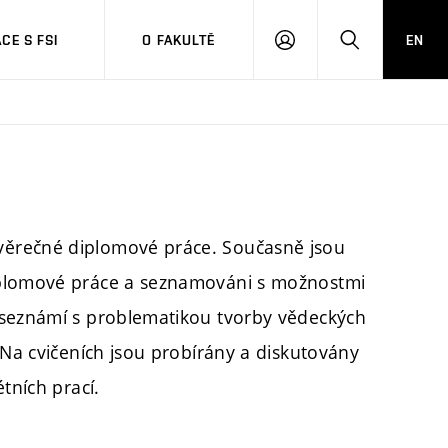
CE S FSI
O FAKULTĚ
EN
PŘIHLÁŠENÍ
HLEDAT
věrečné diplomové práce. Současně jsou
iplomové práce a seznamováni s možnostmi
 seznámí s problematikou tvorby vědeckých
 Na cvičeních jsou probírány a diskutovány
tních prací.