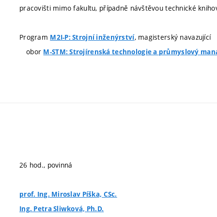
pracovišti mimo fakultu, případně návštěvou technické kniho
Program
, magisterský navazující
M2I-P: Strojní inženýrství
obor
M-STM: Strojírenská technologie a průmyslový ma
26 hod., povinná
prof. Ing. Miroslav Píška, CSc.
Ing. Petra Sliwková, Ph.D.