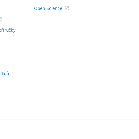
Open Science
příručky
údajů