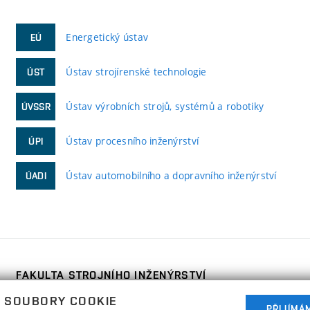
Energetický ústav
EÚ
Ústav strojírenské technologie
ÚST
Ústav výrobních strojů, systémů a robotiky
ÚVSSR
Ústav procesního inženýrství
ÚPI
Ústav automobilního a dopravního inženýrství
ÚADI
FAKULTA STROJNÍHO INŽENÝRSTVÍ
VYSOKÉ UČENÍ TECHNICKÉ V BRNĚ
 SOUBORY COOKIE
PŘIJÍMÁ
Technická 2896/2