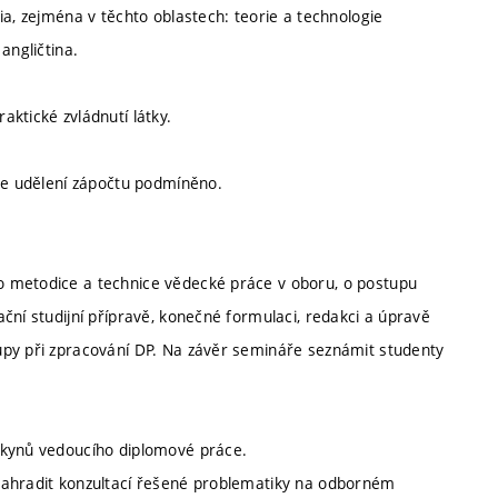
ia, zejména v těchto oblastech: teorie a technologie
angličtina.
ktické zvládnutí látky.
 je udělení zápočtu podmíněno.
o metodice a technice vědecké práce v oboru, o postupu
ční studijní přípravě, konečné formulaci, redakci a úpravě
upy při zpracování DP. Na závěr semináře seznámit studenty
okynů vedoucího diplomové práce.
nahradit konzultací řešené problematiky na odborném