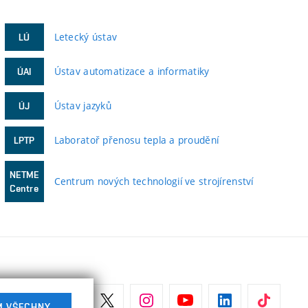
Letecký ústav
LÚ
Ústav automatizace a informatiky
ÚAI
Ústav jazyků
ÚJ
Laboratoř přenosu tepla a proudění
LPTP
NETME
Centrum nových technologií ve strojírenství
Centre
M VŠECHNY