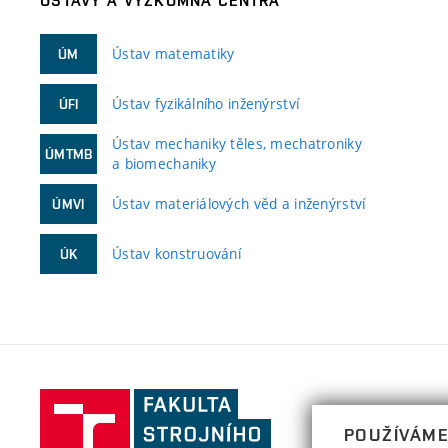
ÚSTAVY A VÝZKUMNÁ CENTRA
Ústav matematiky
ÚM
Ústav fyzikálního inženýrství
ÚFI
Ústav mechaniky těles, mechatroniky
ÚMTMB
a biomechaniky
Ústav materiálových věd a inženýrství
ÚMVI
Ústav konstruování
ÚK
Fakulta
strojního
POUŽÍVÁME