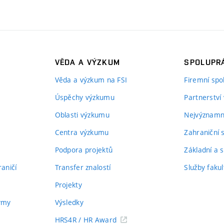
VĚDA A VÝZKUM
SPOLUPRÁ
Věda a výzkum na FSI
Firemní spo
Úspěchy výzkumu
Partnerství
Oblasti výzkumu
Nejvýznamně
Centra výzkumu
Zahraniční 
Podpora projektů
Základní a s
aničí
Transfer znalostí
Služby fakul
Projekty
týmy
Výsledky
HRS4R / HR Award