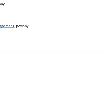
vny.
, povinný
nagement