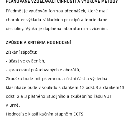
PLÁNOVANÉ VZDĚLÁVACÍ ČINNOSTI A VÝUKOVÉ METODY
Předmět je vyučován formou přednášek, které mají
charakter výkladu základních principů a teorie dané
disciplíny. Výuka je doplněna laboratorním cvičením.
ZPŮSOB A KRITÉRIA HODNOCENÍ
Získání zápočtu:
- účast ve cvičeních,
- zpracování požadovaných elaborátů,
Zkouška bude mít písemnou a ústní část a výsledná
klasifikace bude v souladu s článkem 12 odst.3 a článkem13
odst. 2 a 3 platného Studijního a zkušebního řádu VUT
v Brně.
Hodnotí se klasifikačním stupněm ECTS.