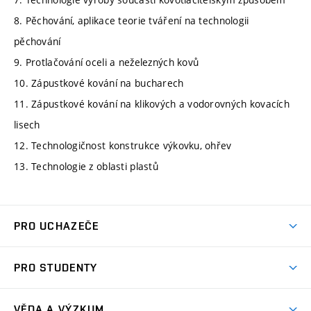
8. Pěchování, aplikace teorie tváření na technologii
pěchování
9. Protlačování oceli a neželezných kovů
10. Zápustkové kování na bucharech
11. Zápustkové kování na klikových a vodorovných kovacích
lisech
12. Technologičnost konstrukce výkovku, ohřev
13. Technologie z oblasti plastů
PRO UCHAZEČE
Studuj strojní inženýrství
PRO STUDENTY
Nabídka studia
Předměty
Ambasadoři studia
VĚDA A VÝZKUM