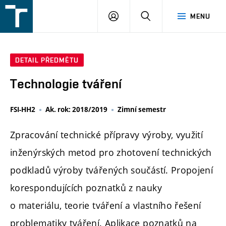
FSI
PŘIHLÁŠENÍ
HLEDAT
MENU
VUT
v
Brně
DETAIL PŘEDMĚTU
Technologie tváření
FSI-HH2
Ak. rok: 2018/2019
Zimní semestr
Zpracování technické přípravy výroby, využití
inženýrských metod pro zhotovení technických
podkladů výroby tvářených součástí. Propojení
korespondujících poznatků z nauky
o materiálu, teorie tváření a vlastního řešení
problematiky tváření. Aplikace poznatků na