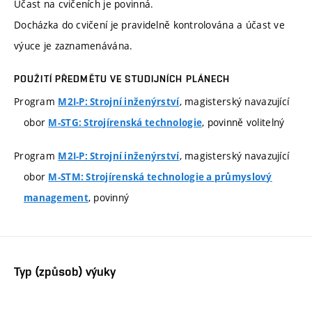
Účast na cvičeních je povinná.
Docházka do cvičení je pravidelně kontrolována a účast ve
výuce je zaznamenávána.
POUŽITÍ PŘEDMĚTU VE STUDIJNÍCH PLÁNECH
Program
, magisterský navazující
M2I-P: Strojní inženýrství
obor
, povinně volitelný
M-STG: Strojírenská technologie
Program
, magisterský navazující
M2I-P: Strojní inženýrství
obor
M-STM: Strojírenská technologie a průmyslový
, povinný
management
Typ (způsob) výuky