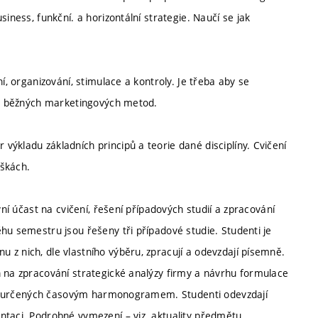
iness, funkční. a horizontální strategie. Naučí se jak
í, organizování, stimulace a kontroly. Je třeba aby se
ost běžných marketingových metod.
ýkladu základních principů a teorie dané disciplíny. Cvičení
áškách.
vní účast na cvičení, řešení případových studií a zpracování
hu semestru jsou řešeny tři případové studie. Studenti je
 z nich, dle vlastního výběru, zpracují a odevzdají písemně.
n na zpracování strategické analýzy firmy a návrhu formulace
ních určených časovým harmonogramem. Studenti odevzdají
ntaci. Podrobné vymezení – viz. aktuality předmětu