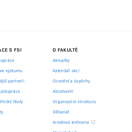
CE S FSI
O FAKULTĚ
lupráce
Aktuality
 ve výzkumu
Kalendář akcí
jší partneři
Ocenění a úspěchy
spolupráce
Absolventi
třední školy
Organizační struktura
ty
Děkanát
Areálová knihovna