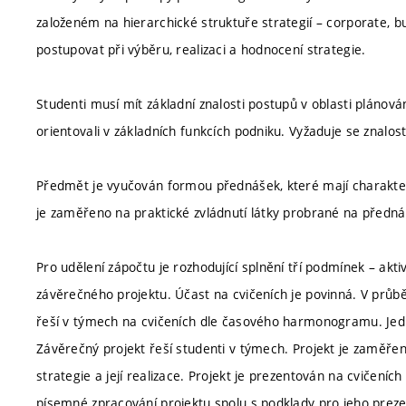
založeném na hierarchické struktuře strategií – corporate, bus
postupovat při výběru, realizaci a hodnocení strategie.
Studenti musí mít základní znalosti postupů v oblasti plánován
orientovali v základních funkcích podniku. Vyžaduje se znal
Předmět je vyučován formou přednášek, které mají charakter v
je zaměřeno na praktické zvládnutí látky probrané na předn
Pro udělení zápočtu je rozhodující splnění tří podmínek – akti
závěrečného projektu. Účast na cvičeních je povinná. V průbě
řeší v týmech na cvičeních dle časového harmonogramu. Jednu
Závěrečný projekt řeší studenti v týmech. Projekt je zaměře
strategie a její realizace. Projekt je prezentován na cviče
písemné zpracování projektu spolu s podklady pro jeho preze