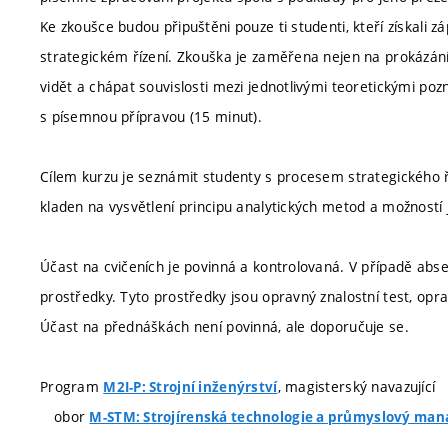
Ke zkoušce budou připuštěni pouze ti studenti, kteří získali 
strategickém řízení. Zkouška je zaměřena nejen na prokázání
vidět a chápat souvislosti mezi jednotlivými teoretickými poz
s písemnou přípravou (15 minut).
Cílem kurzu je seznámit studenty s procesem strategického ř
kladen na vysvětlení principu analytických metod a možností je
Účast na cvičeních je povinná a kontrolovaná. V případě abse
prostředky. Tyto prostředky jsou opravný znalostní test, op
Účast na přednáškách není povinná, ale doporučuje se.
Program
, magisterský navazující
M2I-P: Strojní inženýrství
obor
M-STM: Strojírenská technologie a průmyslový ma