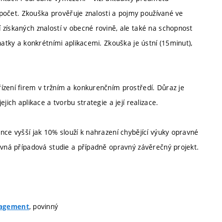
zápočet. Zkouška prověřuje znalosti a pojmy používané ve
 získaných znalostí v obecné rovině, ale také na schopnost
natky a konkrétními aplikacemi. Zkouška je ústní (15minut),
ízení firem v tržním a konkurenčním prostředí. Důraz je
jich aplikace a tvorbu strategie a její realizace.
nce vyšší jak 10% slouží k nahrazení chybějící výuky opravné
ravná případová studie a případně opravný závěrečný projekt.
, povinný
nagement