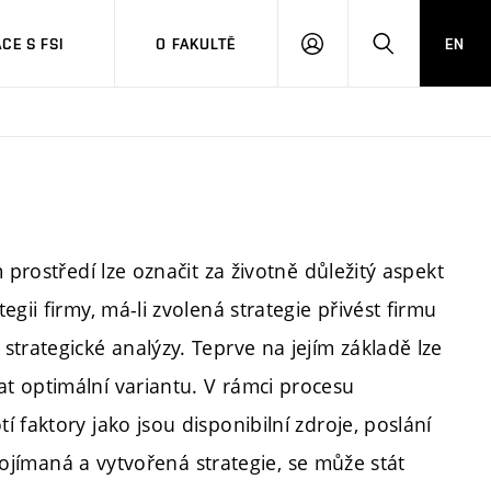
CE S FSI
O FAKULTĚ
EN
PŘIHLÁŠENÍ
HLEDAT
 prostředí lze označit za životně důležitý aspekt
gii firmy, má-li zvolená strategie přivést firmu
trategické analýzy. Teprve na jejím základě lze
t optimální variantu. V rámci procesu
 faktory jako jsou disponibilní zdroje, poslání
 pojímaná a vytvořená strategie, se může stát