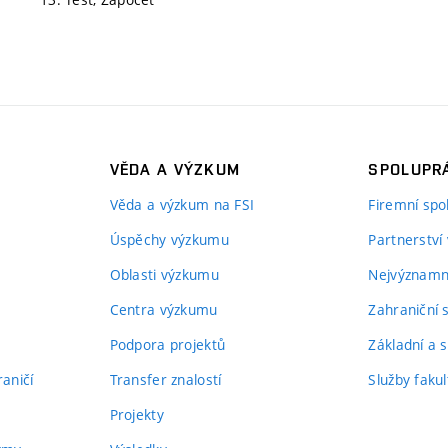
VĚDA A VÝZKUM
SPOLUPRÁ
Věda a výzkum na FSI
Firemní spo
Úspěchy výzkumu
Partnerství
Oblasti výzkumu
Nejvýznamně
Centra výzkumu
Zahraniční 
Podpora projektů
Základní a s
aničí
Transfer znalostí
Služby fakul
Projekty