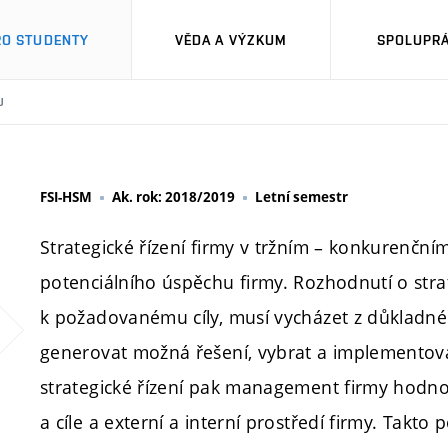
RO STUDENTY
VĚDA A VÝZKUM
SPOLUPRÁ
U
FSI-HSM
Ak. rok: 2018/2019
Letní semestr
Strategické řízení firmy v tržním – konkurenčním
potenciálního úspěchu firmy. Rozhodnutí o strate
k požadovanému cíly, musí vycházet z důkladné s
generovat možná řešení, vybrat a implementova
strategické řízení pak management firmy hodnotí
a cíle a externí a interní prostředí firmy. Takto