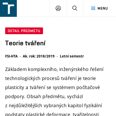
FSI
PŘIHLÁŠENÍ
HLEDAT
MENU
VUT
v
Brně
DETAIL PŘEDMĚTU
Teorie tváření
FSI-HTA
Ak. rok: 2018/2019
Letní semestr
Základem komplexního, inženýrského řešení
technologických procesů tváření je teorie
plasticity a tváření se systémem počítačové
podpory. Obsah předmětu, vychází
z nejdůležitějších vybraných kapitol fyzikální
podstaty plastické deformace, tvařitelnosti