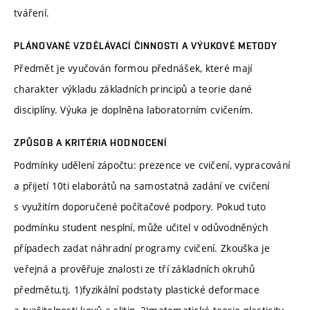
tváření.
PLÁNOVANÉ VZDĚLÁVACÍ ČINNOSTI A VÝUKOVÉ METODY
Předmět je vyučován formou přednášek, které mají
charakter výkladu základních principů a teorie dané
disciplíny. Výuka je doplněna laboratorním cvičením.
ZPŮSOB A KRITÉRIA HODNOCENÍ
Podmínky udělení zápočtu: prezence ve cvičení, vypracování
a přijetí 10ti elaborátů na samostatná zadání ve cvičení
s využitím doporučené počítačové podpory. Pokud tuto
podmínku student nesplní, může učitel v odůvodněných
případech zadat náhradní programy cvičení. Zkouška je
veřejná a prověřuje znalosti ze tří základních okruhů
předmětu,tj. 1)fyzikální podstaty plastické deformace