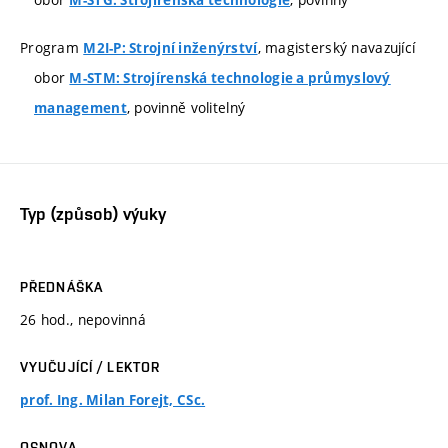
M-STG: Strojírenská technologie
Program
, magisterský navazující
M2I-P: Strojní inženýrství
obor
M-STM: Strojírenská technologie a průmyslový
, povinně volitelný
management
Typ (způsob) výuky
PŘEDNÁŠKA
26 hod., nepovinná
VYUČUJÍCÍ / LEKTOR
prof. Ing. Milan Forejt, CSc.
OSNOVA