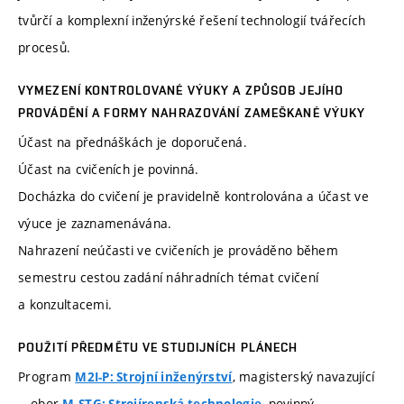
tvůrčí a komplexní inženýrské řešení technologií tvářecích
procesů.
VYMEZENÍ KONTROLOVANÉ VÝUKY A ZPŮSOB JEJÍHO
PROVÁDĚNÍ A FORMY NAHRAZOVÁNÍ ZAMEŠKANÉ VÝUKY
Účast na přednáškách je doporučená.
Účast na cvičeních je povinná.
Docházka do cvičení je pravidelně kontrolována a účast ve
výuce je zaznamenávána.
Nahrazení neúčasti ve cvičeních je prováděno během
semestru cestou zadání náhradních témat cvičení
a konzultacemi.
POUŽITÍ PŘEDMĚTU VE STUDIJNÍCH PLÁNECH
Program
, magisterský navazující
M2I-P: Strojní inženýrství
obor
, povinný