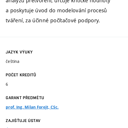
analýzu přetvoření, určuje kritické hodnoty
a poskytuje úvod do modelování procesů
tváření, za účinné počítačové podpory.
JAZYK VÝUKY
čeština
POČET KREDITŮ
6
GARANT PŘEDMĚTU
prof. Ing. Milan Forejt, CSc.
ZAJIŠŤUJE ÚSTAV