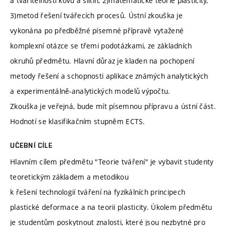
a tvařitelnosti kovů a slitin, 2)matematické teorie plasticity,
3)metod řešení tvářecích procesů. Ústní zkouška je
vykonána po předběžné písemné přípravě vytažené
komplexní otázce se třemi podotázkami, ze základních
okruhů předmětu. Hlavní důraz je kladen na pochopení
metody řešení a schopnosti aplikace známých analytických
a experimentálně-analytických modelů výpočtu.
Zkouška je veřejná, bude mít písemnou přípravu a ústní část.
Hodnotí se klasifikačním stupněm ECTS.
UČEBNÍ CÍLE
Hlavním cílem předmětu "Teorie tváření" je vybavit studenty
teoretickým základem a metodikou
k řešení technologií tváření na fyzikálních principech
plastické deformace a na teorii plasticity. Úkolem předmětu
je studentům poskytnout znalosti, které jsou nezbytné pro