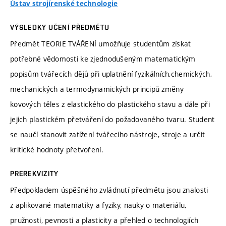
Ústav strojírenské technologie
VÝSLEDKY UČENÍ PŘEDMĚTU
Předmět TEORIE TVÁŘENÍ umožňuje studentům získat
potřebné vědomosti ke zjednodušeným matematickým
popisům tvářecích dějů při uplatnění fyzikálních,chemických,
mechanických a termodynamických principů změny
kovových těles z elastického do plastického stavu a dále při
jejich plastickém přetváření do požadovaného tvaru. Student
se naučí stanovit zatížení tvářecího nástroje, stroje a určit
kritické hodnoty přetvoření.
PREREKVIZITY
Předpokladem úspěšného zvládnutí předmětu jsou znalosti
z aplikované matematiky a fyziky, nauky o materiálu,
pružnosti, pevnosti a plasticity a přehled o technologiích