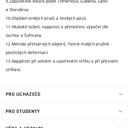
9.Zápustkové kování podle Tomlenova, Gubkina, Gelei
a Storoževa.
10.Ohýbání tenkých prutů a širokých pásů.
11.Hluboké tažení, napjatost a přetvoření, výpočet dle
Sachse a Šofmana.
12.Metoda přetvárných odporů. Teorie malých pružně-
plastických deformací.
13.Napjatost při volném a uzavřeném střihu a při přesném
stříhání.
PRO UCHAZEČE
Studuj strojní inženýrství
PRO STUDENTY
Nabídka studia
Předměty
Ambasadoři studia