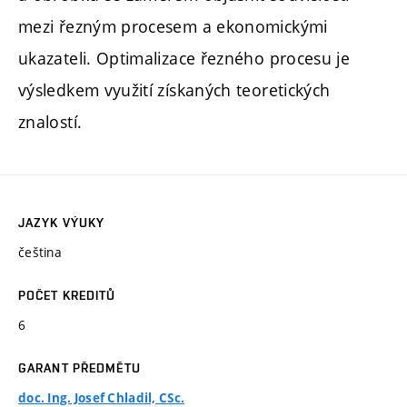
mezi řezným procesem a ekonomickými
ukazateli. Optimalizace řezného procesu je
výsledkem využití získaných teoretických
znalostí.
JAZYK VÝUKY
čeština
POČET KREDITŮ
6
GARANT PŘEDMĚTU
doc. Ing. Josef Chladil, CSc.