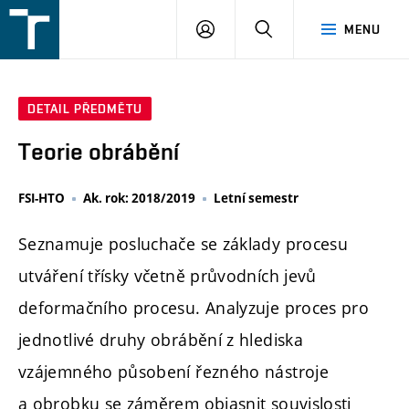
FSI
PŘIHLÁŠENÍ
HLEDAT
MENU
VUT
v
Brně
DETAIL PŘEDMĚTU
Teorie obrábění
FSI-HTO
Ak. rok: 2018/2019
Letní semestr
Seznamuje posluchače se základy procesu
utváření třísky včetně průvodních jevů
deformačního procesu. Analyzuje proces pro
jednotlivé druhy obrábění z hlediska
vzájemného působení řezného nástroje
a obrobku se záměrem objasnit souvislosti