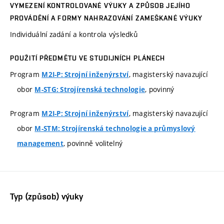
VYMEZENÍ KONTROLOVANÉ VÝUKY A ZPŮSOB JEJÍHO
PROVÁDĚNÍ A FORMY NAHRAZOVÁNÍ ZAMEŠKANÉ VÝUKY
Individuální zadání a kontrola výsledků
POUŽITÍ PŘEDMĚTU VE STUDIJNÍCH PLÁNECH
Program
, magisterský navazující
M2I-P: Strojní inženýrství
obor
, povinný
M-STG: Strojírenská technologie
Program
, magisterský navazující
M2I-P: Strojní inženýrství
obor
M-STM: Strojírenská technologie a průmyslový
, povinně volitelný
management
Typ (způsob) výuky